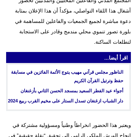
المجتمع المدني والفاعلين المحليين والمدنيين لحضور
أشغال هذا اللقاء التواصلي، مؤكداً أن هذا الإعلان بمثابة
دعوة مباشرة لجميع الجمعيات والفاعلين للمساهمة في
بلورة تصور تنموي محلي مندمج وقادر على الاستجابة
لتطلعات الساكنة.
اقرأ أيضا...
الناظور مجلس قرآني مهيب يتوج الأئمة الفائزين في مسابقة
حفظ وترتيل القرآن الكريم
أجواء عيد الفطر السعيد بمسجد الحسن الثاني بأزغنغان
دار الشباب ازغنغان تسدل الستار على مخيم القرب ربيع 2024
ويعتبر هذا الحضور انخراطاً وطنياً ومسؤولية مشتركة في
إنجاح الورش الملكي الرامي إلى تحقيق “نقلة حقيقية” في