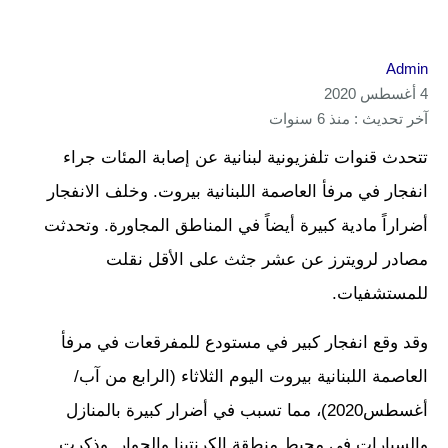
Admin
4 أغسطس 2020
آخر تحديث : منذ 6 سنوات
تتحدث قنوات تلفزيونية لبنانية عن إصابة المئات جراء
انفجار في مرفأ العاصمة اللبنانية بيروت. وخلف الانفجار
أضراراً مادية كبيرة أيضاً في المناطق المجاورة. وتحدثت
مصادر لرويترز عن عشر جثث على الأقل نقلت
للمستشفيات.
وقد وقع انفجار كبير في مستودع للمفرقعات في مرفأ
العاصمة اللبنانية بيروت اليوم الثلاثاء (الرابع من آب/
أغسطس2020)، مما تسبب في أضرار كبيرة بالمنازل
والسيارات في محيط منطقة الكرنتينا والجوار. وذكرت