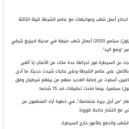
داية” بتكريم قامات فنية سامقة
ر اندلاع أعمل شغب ومواجهات مع عناصر الشرطة لليلة الثالثة
Face à une pétition espagnole, Bruxelles défend se
السعودية: انطلاق
لليلة الثالثة على التوالي، اندلعت ليل السبت/ الأحد (6 أيلول/ سبتمبر 2020) أعمال شغب عنيفة في مدينة لايبزيغ شرقي
ر “وضع اليد”.
ن السيطرة فور تحركها عدة مئات من الأمتار، إذ ألقى
ة بالأصل، على عناصر الشرطة وعلى بنايات شيدت حديثا، ما أدى
اغبين، أسفرت عن إصابة العديد منهم من بينهم شرطيان وفق
بتمبر)، بينما فتحت تحقيقات ضد 15 شخصا.
 مظاهرة لـ 500 شخص تحت شعار “من أجل جيرة متضامنة”، في خطوة أراد المنظمون من
تى مع انتشار جائحة كورونا.
لشغب والدفع بالأمور خارج السيطرة.