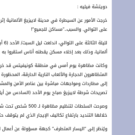
دويتشة فيليه :
تحت الرعاية السامية لجلالة الملك: الرباط تستقبل الدورة 14 لمهرجان “صيف الأو
*Marruecos lanza su mayor plan de conectividad aérea con Ryanair.*
خرجت الأمور عن السيطرة في مدينة لايبزيغ الألمانية إث
على التوالي. والسبب..”مساكن للجميع”!
s accords agricoles avec le royaume
ألمانيا، وذلك بعد إخلاء مسكن يقطنه أناس استقروا به عب
وكانت مظاهرة يوم أمس في منطقة كونيفيتس قد خرجت ع
المتظاهرون الحجارة والألعاب النارية الحارقة، المحظور
إلى مطاردات ومواجهات مباشرة بين عناصر الأمن والمش
تصريحات شرطة لايبزيغ صباح يوم الأحد (السادس من أيلول/ س
وصرحت السلطات لتنظيم
خلالها التنديد بارتفاع تكاليف الإيجار الذي لم يتوقف ح
ويُنظر إلى “اليسار المتطرف” كجهة مسؤولة عن أعمال ا