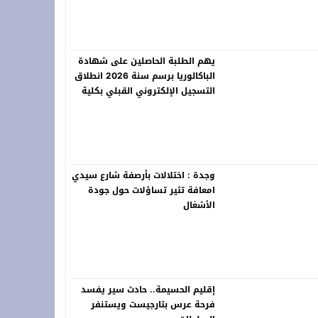
يهم الطلبة الحاصلين على شهادة
 فعاليات “المزاد الدولي لمزارع إنتاج الصقور 2026”
الباكالوريا برسم سنة 2026 انطلاق
التسجيل الإلكتروني القبلي بكلية
العلوم القانونية والسياسية
بالناظور برسم الموسم الجامعي
2026-2027
وجدة : اختلالات بأرصفة شارع سيدي
امعافة تثير تساؤلات حول جودة
الأشغال
إقليم الحسيمة.. حادث سير يفسد
فرحة عرس بتارجيست ويستنفر