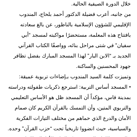
خلال الدورة الصيفية الحالية.
من جانبه، أعرب فضيلة الدكتور أحمد بلحاج، المندوب
الإقليمي للشؤون الإسلامية بالناظور، عن بالغ سعادته
بافتتاح هذه المعلمة، مستحضرًا مواكبته لمسجد “أبي
سفيان” في شتى مراحل بنائه، وواصفًا الكتاب القرآني
الجديد بـ “الابن البار” لهذا المسجد المبارك بفضل تظافر
جهود المحسنين والساكنة.
وتميزت كلمة السيد المندوب بـإضاءات تربوية عميقة:
• المسجد أساس التربية: استرجع ذكريات طفولته ودراسته
بمدينة فاس، مؤكداً أن المسجد ظل هو الأساس التعليمي
والتربوي المتين، وأن التمسك بالقرآن الكريم كان صمام
الأمان والدرع الذي حماهم من مختلف التيارات الفكرية
والسياسية، حيث انضووا تاريخياً تحت “حزب القرآن” وحده.