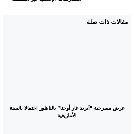
مقالات ذات صلة
عرض مسرحية “أبريذ غار أُوجنا” بالناظور احتفالا بالسنة
الأمازيغية