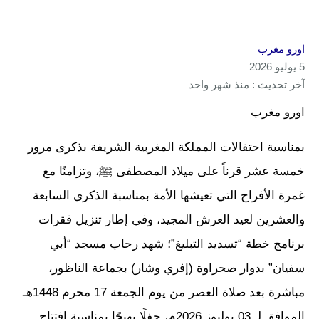
اورو مغرب
5 يوليو 2026
آخر تحديث : منذ شهر واحد
اورو مغرب
بمناسبة احتفالات المملكة المغربية الشريفة بذكرى مرور
خمسة عشر قرناً على ميلاد المصطفى ﷺ، وتزامنًا مع
غمرة الأفراح التي تعيشها الأمة بمناسبة الذكرى السابعة
والعشرين لعيد العرش المجيد، وفي إطار تنزيل فقرات
برنامج خطة “تسديد التبليغ”؛ شهد رحاب مسجد “أبي
سفيان” بدوار صحراوة (إفري وشار) بجماعة الناظور،
مباشرة بعد صلاة العصر من يوم الجمعة 17 محرم 1448هـ
الموافق لـ 03 يوليوز 2026م، حفلًا بهيجًا بمناسبة افتتاح