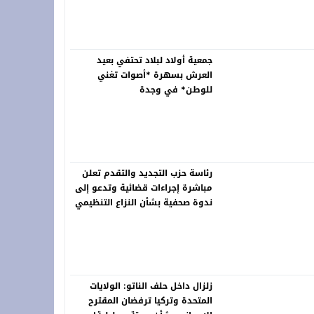
خلّد ذاكرة الرواد ونبض التراث في لوحات خالدة
جمعية أولاد لبلاد تحتفي بعيد
العرش بسهرة *أصوات تغني
للوطن* في وجدة
رئاسة حزب التجديد والتقدم تعلن
مباشرة إجراءات قضائية وتدعو إلى
ندوة صحفية بشأن النزاع التنظيمي
زلزال داخل حلف الناتو: الولايات
المتحدة وتركيا ترفضان المقترح