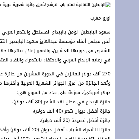
**Terremoto en la OTAN: ¡Estados Unidos y Turquía rechazan a España y protegen Ceuta y Melilla, Marruecos! **
اورو مغرب
*Crisis migratoria de Ceuta: Los hechos, las hipótesis y las manipulaciones*
سعود البابطين: نؤمن بالإبداع المستحق والشعر العربي ما 
سلطات سلوان تُطلق حملة توعوية للتجار 
أعلن مجلس أمناء مؤسسة عبدالعزيز سعود البابطين الثقاف
في رعاية الإبداع العربي والاحتفاء بالشعراء والنقاد المتم
270 ألف دولار للفائزين في الدورة العشرين من جائزة عبدالعزيز سعود البابطين للإبداع الشعري.
دولار أمريكي)، موزعة على عدد من الفروع هي:
جائزة الإبداع في مجال نقد الشعر (80 ألف دولار)،
جائزة أفضل ديوان شعر (40 ألف دولار)،
جائزة أفضل قصيدة (20 ألف دولار)،
جائزتا الشعراء الشباب: أفضل ديوان (20 ألف دولار) وأفضل قصيدة (10 آلاف دولار)،