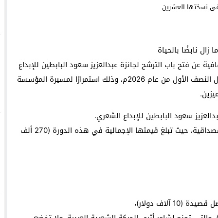
وجدة : معرض *الفن والراي* ي
زال نابضًا بالحياة
والساكنة لتنظيم جمع النفايات والحفاظ على جمالية المدينة
ية عن فتح باب الترشح لجائزة عبدالعزيز سعود البابطين للإبداع
الشعري في دورتها العشرين، والمقرر إعلان نتائجها خلال النصف الأول من عام 2026م، وذلك استمرارًا لمسيرة المؤسسة
يزين.
وتُعد الجائزة من أعرق الجوائز الشعرية العربية وأكثرها مصداقية، حيث تبلغ قيمتها الإجمالية في هذه الدورة (270 ألف