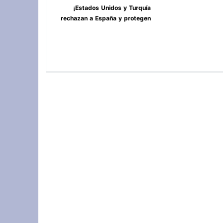
¡Estados Unidos y Turquía
rechazan a España y protegen
Ceuta y Melilla, Marruecos! **