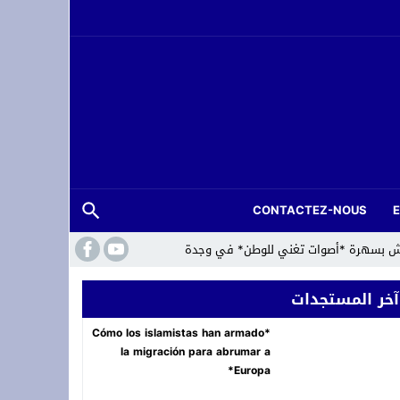
CONTACTEZ-NOUS
لعرش بسهرة *أصوات تغني للوطن* في وجدة
آخر المستجدات
*Cómo los islamistas han armado
la migración para abrumar a
Europa*