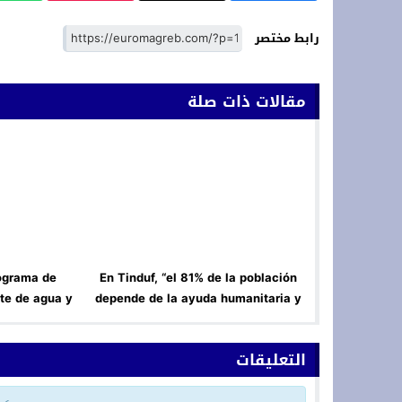
رابط مختصر
مقالات ذات صلة
ograma de
En Tinduf, “el 81% de la población
te de agua y
depende de la ayuda humanitaria y
arruecos
donde se han reducido las raciones
alimentarias”, Madrid se alarma
التعليقات