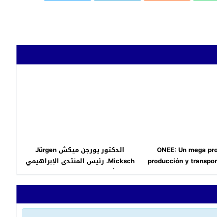
ONEE: Un mega pr
الدكتور يورجن ميكش Jürgen
producción y transpor
Micksch، رئيس المنتدى الإبراهيمي
electricidad en M
في ألمانيا، سفيرًا للديمقراطية
والتسامح