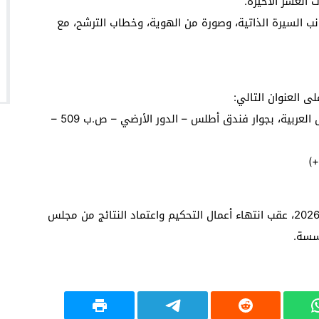
 العشر الأخيرة.
نب السيرة الذاتية، وصورة من الهوية، وخطاب الترشح، مع
ى العنوان التالي:
جمهورية مصر العربية – القاهرة – 12 شارع جامعة الدول العربية، بجوار فندق أطلس – الدور الأرضي – ص.ب 509 –
وسيتم إعلان أسماء الفائزين خلال النصف الأول من عام 2026، عقب انتهاء أعمال التحكيم واعتماد النتائج من مجلس
ؤسسة.