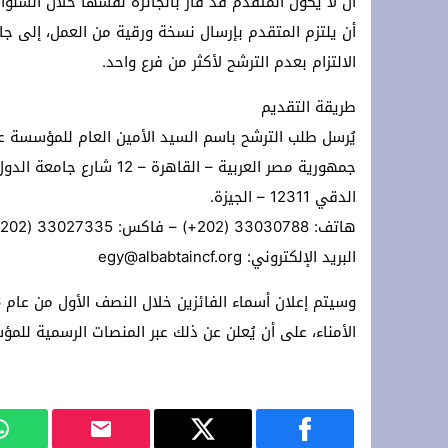
أن لا يكون المتقدم قد فاز بالجائزة نفسها خلال السنوات
أن يلتزم المتقدم بإرسال نسخة ورقية من العمل، إلى جا
الالتزام بعدم الترشح لأكثر من فرع واحد.
طريقة التقديم
يُرسل طلب الترشح باسم السيد الأمين العام للمؤسسة عل
الدقي 12311 – الجيزة.
هاتف: 33030788 (202+) – فاكس: 33027335 (202+)
البريد الإلكتروني: egy@albabtaincf.org
الأمناء، على أن يُعلن عن ذلك عبر المنصات الرسمية للم