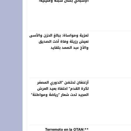
الإسباني بشأن سبتة ومليلية!
تعزية ومواساة: ببالغ الحزن والأسى
نعيش رزيئة وفاة أخت الصديق
والأخ عبد الصمد بلقايد
أزغنغان تحتضن “الدوري المصغر
لكرة القدم” احتفاءً بعيد العرش
المجيد تحت شعار “رياضة ومواطنة”
**Terremoto en la OTAN: