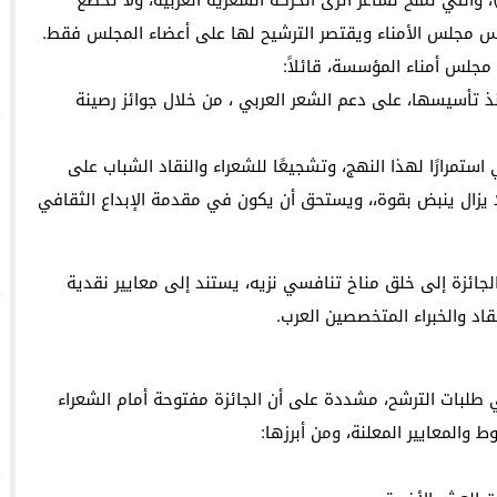
 الكبرى للإبداع الشعري (100 ألف دولار)، والتي تمنح لشاعر أثرى الحركة الشعرية العربية، ولا تخضع
ئيس مجلس الأمناء ويقتصر الترشيح لها على أعضاء المجلس فقط.
مجلس أمناء المؤسسة، قائلاً:
ذ تأسيسها، على دعم الشعر العربي ، من خلال جوائز رصينة
استمرارًا لهذا النهج، وتشجيعًا للشعراء والنقاد الشباب على
 لا يزال ينبض بقوة،، ويستحق أن يكون في مقدمة الإبداع الثقافي
ائزة إلى خلق مناخ تنافسي نزيه، يستند إلى معايير نقدية
اد والخبراء المتخصصين العرب.
ير 2026م كآخر موعد لتلقي طلبات الترشح، مشددة على أن الجائزة مفتوحة أمام الشعراء
ط والمعايير المعلنة، ومن أبرزها: