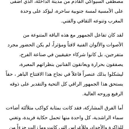
مصطفى السيواكي القادم من مدينة الداخلة، الذي أضفى
على الأمسية لمسة جنوبية ساحرة، ليؤكد على وحدة
المغرب وتنوعه الثقافي والفني.
لقد كان تفاعل الجمهور مع هذه الباقة المتنوعة من
الأصوات والألوان الفنية لافتاً ومؤثراً، لم يكن الحضور مجرد
متفرجين، بل كانوا شركاء حقيقيين في صناعة الفرح،
يصفقون بحرارة ويعانقون الفنانين بنظراتهم المعبرة،
ليشكلوا بذلك عنصراً فاعلاً في نجاح هذا الافتتاح الباهر ، حقاً
يستحق هذا الجمهور الراقي كل التحية والتقدير على ذوقه
الرفيع وروحه العالية.
أما الفرق المشاركة، فقد كانت بمثابة كواكب متلألئة أضاءت
سماء الراشدية، كل واحدة منها تحمل حكاية فريدة، وتغني
للذاكرة والأجداد، وللأعراس التي كانت وما زالت جزءاً من