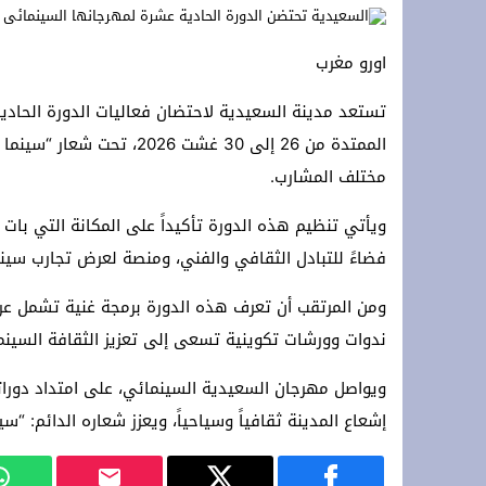
رئيس المجلس الأعلى للمسلمين في ألمان
اورو مغرب
لقاء دولي حول قضايا الشباب والطلبة با
تستعد مدينة السعيدية لاحتضان فعاليات الدورة الحادي
تحت الرعاية السامية لجلالة الملك: الرباط تستقبل الدورة 14 لمهرجان “صيف الأو
الممتدة من 26 إلى 30 غشت
*Marruecos lanza su mayor plan de conectividad aérea con Ryanair.*
مختلف المشارب.
ويأتي تنظيم هذه الدورة تأكيداً على المكانة التي ب
فضاءً للتبادل الثقافي والفني، ومنصة لعرض تجارب سينم
ومن المرتقب أن تعرف هذه الدورة برمجة غنية تشمل عرو
ندوات وورشات تكوينية تسعى إلى تعزيز الثقافة السينم
ويواصل مهرجان السعيدية السينمائي، على امتداد دورا
إشعاع المدينة ثقافياً وسياحياً، ويعزز شعاره الدائم: “سين