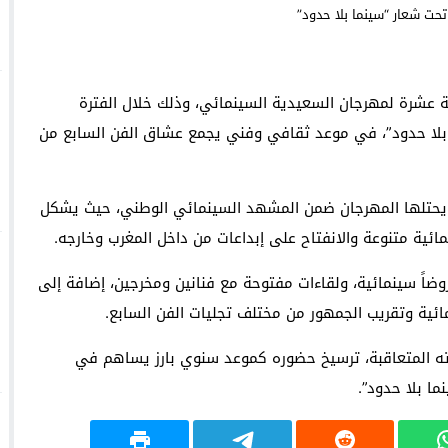
يا يثمّن جهود جامعة الدول العربية في مكافحة الإسلاموفوبيا
لمنتدى الاجتماعي العالمي في كوتونو ببصمة مغربية
ة عشرة لمهرجان السعيدية السينمائي، وذلك خلال الفترة
داية” بتكريم قامات فنية سامقة
 2026، تحت شعار “سينما بلا حدود”، في موعد ثقافي وفني يجمع عشاق الفن السابع من
ات يحتلها المهرجان ضمن المشهد السينمائي الوطني، حيث يشكل
ائية متنوعة والانفتاح على إبداعات من داخل المغرب وخارجه.
ضاً سينمائية، ولقاءات مفتوحة مع فنانين ومخرجين، إضافة إلى
ائية وتقريب الجمهور من مختلف تجليات الفن السابع.
ته المتعاقبة، ترسيخ حضوره كموعد سنوي بارز يساهم في
ما بلا حدود”.