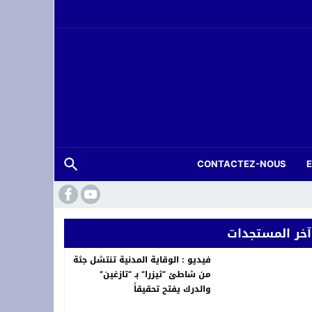
CONTACTEZ-NOUS
آخر المستجدات
فيديو : الوقاية المدنية تنتشل جثة
من شاطئ “ثيزرا” بـ “تازغين”
والدرك يفتح تحقيقاً
حة عرس بتارجيست ويستنفر السلطات