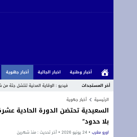
أخبار وطنية
اخبار الجالية
أخبار جهوية
أخر المستجدات
فيديو : الوقاية المدنية تنتشل جثة من شاط
الاتحاد الاشتراكي للقوات الشعبية يحتفي
الرئيسية
أخبار جهوية
السعيدية تحتضن الدورة الحادية عشرة
s, Donald Trump, castigar a Argelia
بلا حدود”
يهم الطلبة الحاصلين على شهادة الباكالوريا برسم سنة 2026 انطلاق التسجيل الإلكتروني القبلي بكلية العلوم القانونية والس
اورو مغرب
24 يونيو 2026
آخر تحديث :
منذ شهرين
وجدة : اختلالات بأرصفة شارع سيدي امع