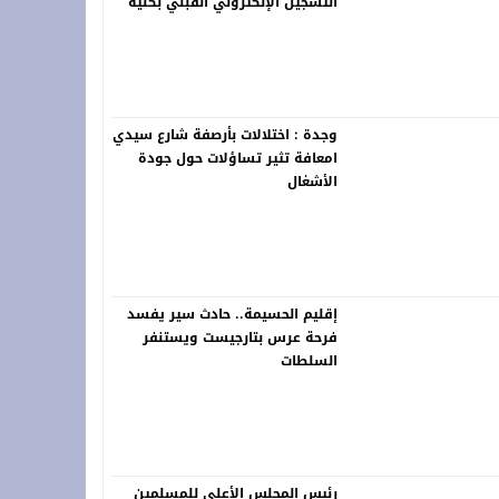
التسجيل الإلكتروني القبلي بكلية
العلوم القانونية والسياسية
بالناظور برسم الموسم الجامعي
2026-2027
وجدة : اختلالات بأرصفة شارع سيدي
امعافة تثير تساؤلات حول جودة
الأشغال
إقليم الحسيمة.. حادث سير يفسد
فرحة عرس بتارجيست ويستنفر
السلطات
رئيس المجلس الأعلى للمسلمين