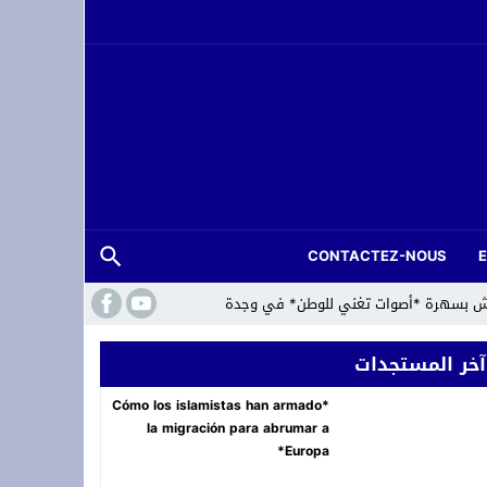
CONTACTEZ-NOUS
لعرش بسهرة *أصوات تغني للوطن* في وجدة
آخر المستجدات
*Cómo los islamistas han armado
la migración para abrumar a
Europa*