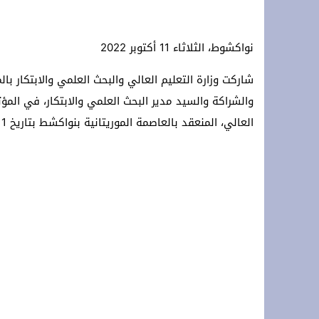
**Terremoto en la OTAN: ¡Estados Unidos y Turquía rechazan a España y protegen Ceuta y Melilla, Marruecos! **
نواكشوط، الثلاثاء 11 أكتوبر 2022
*Crisis migratoria de Ceuta: Los hechos, las hipótesis y las manipulaciones*
سلطات سلوان تُطلق حملة توعوية للتجار 
شاركت وزارة التعليم العالي والبحث العلمي والابتكار با
العالي، المنعقد بالعاصمة الموريتانية بنواكشط بتاريخ 11 أكتوبر 2022.