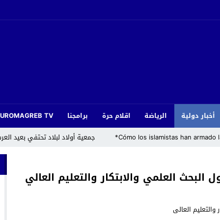
أخبار دولية
الرياضة
اقلام حرة
برامجنا
EUROMAGREB TV
جمعية أولاد لبلاد تحتفي بعيد ا
 إجراءات قضائية وتدعو إلى ندوة صحفية بشأن النزاع التنظيمي
 وتركيا ترفضان المقترح الإسباني بشأن سبتة ومليلية!
 رزيئة وفاة أخت الصديق والأخ عبد الصمد بلقايد
م” احتفاءً بعيد العرش المجيد تحت شعار “رياضة ومواطنة”