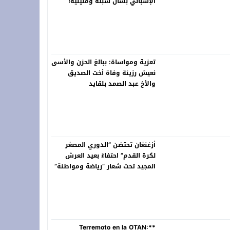
الإسباني بشأن سبتة ومليلية!
تعزية ومواساة: ببالغ الحزن والأسى
نعيش رزيئة وفاة أخت الصديق
والأخ عبد الصمد بلقايد
أزغنغان تحتضن “الدوري المصغر
لكرة القدم” احتفاءً بعيد العرش
المجيد تحت شعار “رياضة ومواطنة”
**Terremoto en la OTAN: