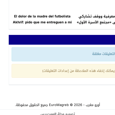
 معرفية ووقف تشاركي
El dolor de la madre del futbolista
 «مجتمع الأسرة الأول»
Akhrif: pido que me entreguen a mi
hijo.
 التعليقات مغلقة
مكنك إخفاء هذه الملاحظة من إعدادات التعليقات)
أورو مغرب - EuroMagreb
© 2026 جميع الحقوق محفوظة.
تصميم
مجلة الووردبريس