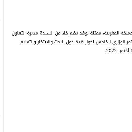
وجدة : معرض *الفن والراي* ي
والساكنة لتنظيم جمع النفايات والحفاظ على جمالية المدينة
لمملكة المغربية، ممثلة بوفد يضم كلا من السيدة مديرة التعاون
والشراكة والسيد مدير البحث العلمي والابتكار، في المؤتمر الوزاري الخامس لحوار 5+5 حول البحث والابتكار والتعليم