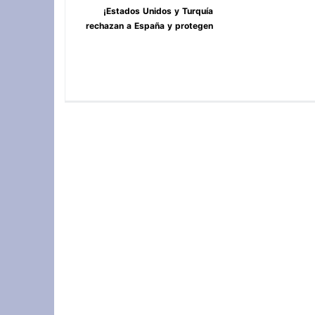
¡Estados Unidos y Turquía
rechazan a España y protegen
Ceuta y Melilla, Marruecos! **