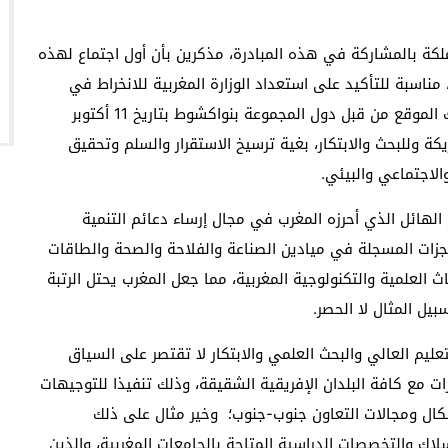
مملكة بالمشاركة في هذه المبادرة، مذكرين بأن أول اجتماع لهذه
201. وقد كان هذا اللقاء، مناسبة للتأكيد على استعداد الوزارة المغربية للانخراط في
إنجاح خطة العمل 2024-2022، الملحقة بالبيان المشترك الموقع من قبل دول المجموعة بنواكشوط بتاريخ 11 أكتوبر
لشريكة وللبحث والابتكار، بغية ترسيخ الاستقرار والسلم وتحقيق
لاجتماعي والبيئي.
الهائل الذي أحرزه المغرب في مجال إرساء دعائم التنمية
زات المسجلة في ميادين الصناعة والفلاحة والصحة والطاقات
لعلمية والتكنولوجية المغربية، مما جعل المغرب يحتل الرتبة
بيل المثال لا الحصر.
م العالي والبحث العلمي والابتكار لا تقتصر على السياق
 مع كافة البلدان الإفريقية الشقيقة، وذلك تنفيذا للتوجيهات
كال ومجالات التعاون جنوب-جنوب؛ وخير مثال على ذلك
لاك والتخصصات الدراسية المتاحة بالجامعات المغربية، والذين