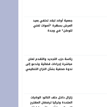
خلّد ذاكرة الرواد ونبض التراث في لوحات خالدة
جمعية أولاد لبلاد تحتفي بعيد
العرش بسهرة *أصوات تغني
للوطن* في وجدة
رئاسة حزب التجديد والتقدم تعلن
مباشرة إجراءات قضائية وتدعو إلى
ندوة صحفية بشأن النزاع التنظيمي
زلزال داخل حلف الناتو: الولايات
المتحدة وتركيا ترفضان المقترح