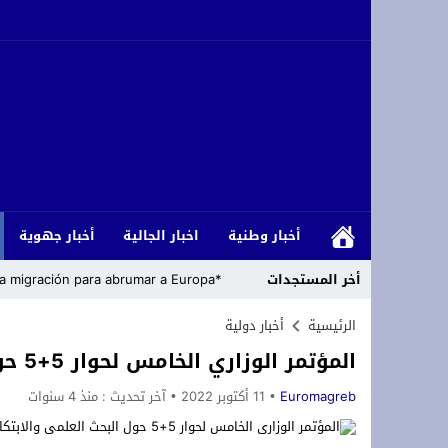
أخبار وطنية
اخبار الجالية
أخبار جهوية
أخر المستجدات
*Cómo los islamistas han armado la migración para abrumar a Europa*
رئاسة حزب التجديد والتقدم تعلن مباشرة
الرئيسية
أخبار دولية
المؤتمر الوزاري الخامس لحوار 5+5 حول البحث العلمي والابتكار والتعليم العالي
زلزال داخل حلف الناتو: الولايات المتحدة
Euromagreb
11 أكتوبر 2022
آخر تحديث :
منذ 4 سنوات
تعزية ومواساة: ببالغ الحزن والأسى نعيش
أزغنغان تحتضن “الدوري المصغر لكرة القد