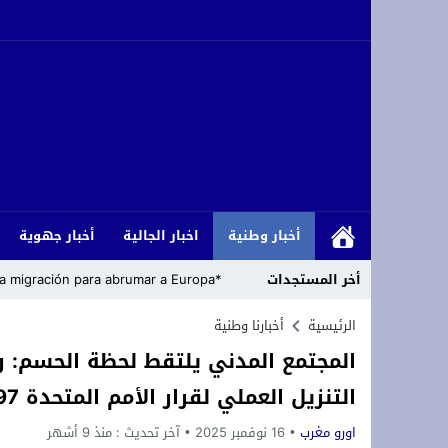
أخبار وطنية
اخبار الجالية
أخبار جهوية
أخر المستجدات
*Cómo los islamistas han armado la migración para abrumar a Europa*
رئاسة حزب التجديد والتقدم تعلن مباشرة
الرئيسية
أخبارنا وطنية
المجتمع المدني يلتقط لحظة الحسم: ر
زلزال داخل حلف الناتو: الولايات المتحدة
التنزيل العملي لقرار الأمم المتحدة 2797
تعزية ومواساة: ببالغ الحزن والأسى نعيش
اورو مغرب
16 نوفمبر 2025
آخر تحديث :
منذ 9 أشهر
أزغنغان تحتضن “الدوري المصغر لكرة القد