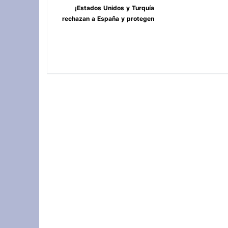
¡Estados Unidos y Turquía
rechazan a España y protegen
Ceuta y Melilla, Marruecos! **