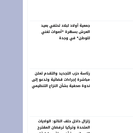
خلّد ذاكرة الرواد ونبض التراث في لوحات خالدة
جمعية أولاد لبلاد تحتفي بعيد
العرش بسهرة *أصوات تغني
للوطن* في وجدة
رئاسة حزب التجديد والتقدم تعلن
مباشرة إجراءات قضائية وتدعو إلى
ندوة صحفية بشأن النزاع التنظيمي
زلزال داخل حلف الناتو: الولايات
المتحدة وتركيا ترفضان المقترح