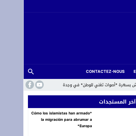
CONTACTEZ-NOUS
لعرش بسهرة *أصوات تغني للوطن* في وجدة
آخر المستجدات
*Cómo los islamistas han armado
la migración para abrumar a
Europa*