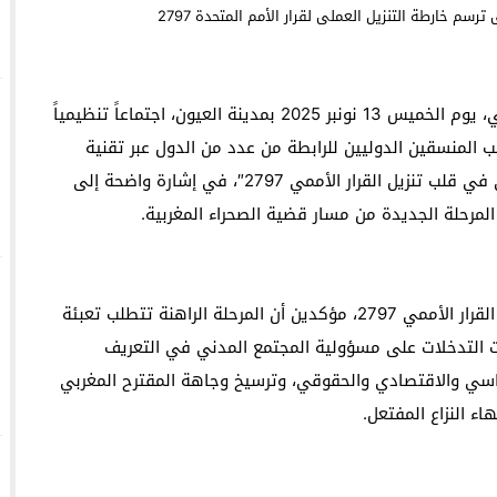
وجدة : معرض *الفن والراي* ي
في لحظة وطنية فارقة، عقدت رابطة أنصار الحكم الذاتي، يوم الخميس 13 نونبر 2025 بمدينة العيون، اجتماعاً تنظيمياً
والساكنة لتنظيم جمع النفايات والحفاظ على جمالية المدينة
ب المنسقين الدوليين للرابطة من عدد من الدول عبر تقنية
الاتصال عن بعد. وجاء اللقاء تحت شعار “المجتمع المدني في قلب تنزيل القرار الأممي 2797″، في إشارة واضحة إلى
لمرحلة الجديدة من مسار قضية الصحراء المغربية.
ناقش المشاركون آخر تطورات القضية الوطنية في ضوء القرار الأممي 2797، مؤكدين أن المرحلة الراهنة تتطلب تعبئة
التدخلات على مسؤولية المجتمع المدني في التعريف
اسي والاقتصادي والحقوقي، وترسيخ وجاهة المقترح المغربي
اء النزاع المفتعل.