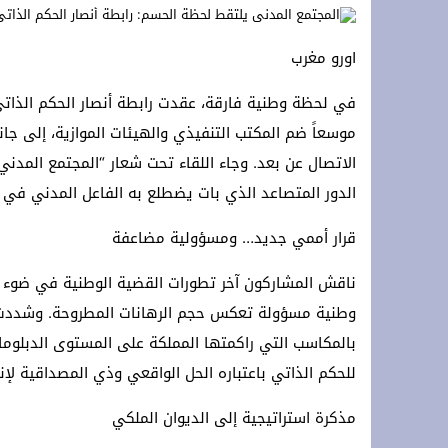
**Terremoto en la OTAN: ¡Estados Unidos y Turquía rechazan a España y protegen Ceuta y Melilla, Marruecos! **
اورو مغرب
*Crisis migratoria de Ceuta: Los hechos, las hipótesis y las manipulaciones*
سلطات سلوان تُطلق حملة توعوية للتجار 
موسعاً ضم المكتب التنفيذي والهيئات الموازية، إلى جان
الدور المتصاعد الذي بات يضطلع به الفاعل المدني في ا
قرار أممي جديد… ومسؤولية مضاعفة
وطنية مسؤولة تعكس حجم الرهانات المطروحة. وشددت 
بالمكاسب التي راكمتها المملكة على المستوى الدبلوم
للحكم الذاتي باعتباره الحل الواقعي وذي المصداقية لإنه
مذكرة استراتيجية إلى الديوان الملكي