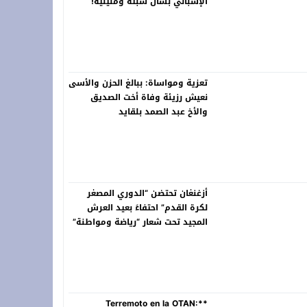
الإسباني بشأن سبتة ومليلية!
تعزية ومواساة: ببالغ الحزن والأسى
نعيش رزيئة وفاة أخت الصديق
والأخ عبد الصمد بلقايد
أزغنغان تحتضن “الدوري المصغر
لكرة القدم” احتفاءً بعيد العرش
المجيد تحت شعار “رياضة ومواطنة”
**Terremoto en la OTAN: