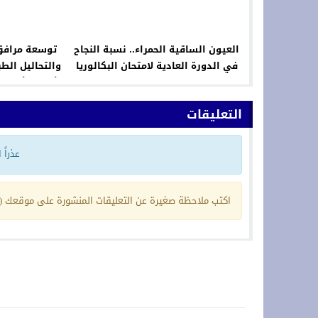
العيون الساقية الحمراء.. نسبة النجاح
توسعة مرافق
في الدورة العادية لامتحان البكالوريا
والتحاليل الطب
بلغت 47.15 في المائة
لأسرة الأمن ف
التعليقات
عذراً
اكتب ملاحظة صغيرة عن التعليقات المنشورة على موقعك (ي