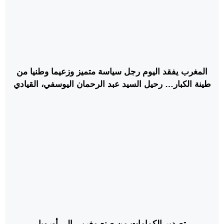
‏‎المغرب يفقد اليوم رجل سياسة متميز وزعيما وطنيا من
طينة الكبار… رحيل السيد عبد الرحمان اليوسفي، القيادي
الاتحادي والوزير الأول الأسبق الذي قاد حكومة التناوب.
اللهم اغفر له وارحمه واسكنه فسيح جناته ويلهم أهله وذويه
الصبر والسلوان وانا لله وانا اليه راجعون
تصدير الكمامات من صنع مغربي إلى أوروبا