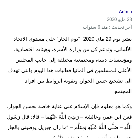
Admin
28 مايو 2020
آخر تحديث : منذ 6 سنوات
يعتبر يوم 29 ماي 2020 “يوم الجار” على مستوى الاتحاد
الألماني. وتدعم كل من وزارة الأسرة، وهيئات اقتصادية،
ومؤسسات دينية، ومجتمعية مختلفة إلى جانب المجلس
الأعلى للمسلمين في ألمانيا فعاليات هذا اليوم والتي تهدف
الى تشجيع حسن الجوار، وتقوية الروابط بين افراد
المجتمع.
وكما هو معلوم فإن الإسلام عني عناية خاصة بحسن الجوار.
فعن ابن عمر، وعائشة – رَضِيَ اللَّهُ عَنْهُما – قالا: قال رَسُول
اللَّهِ – صَلَّى اللَّهُ عَلَيْهِ وَسَلَّم – “ما زال جبريل يوصيني بالجار
حتى ظننت أنه سيورثه.” (متفق عَلَيْهِ).