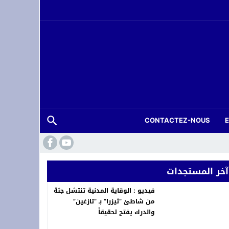
CONTACTEZ-NOUS
آخر المستجدات
فيديو : الوقاية المدنية تنتشل جثة
من شاطئ “ثيزرا” بـ “تازغين”
والدرك يفتح تحقيقاً
حة عرس بتارجيست ويستنفر السلطات