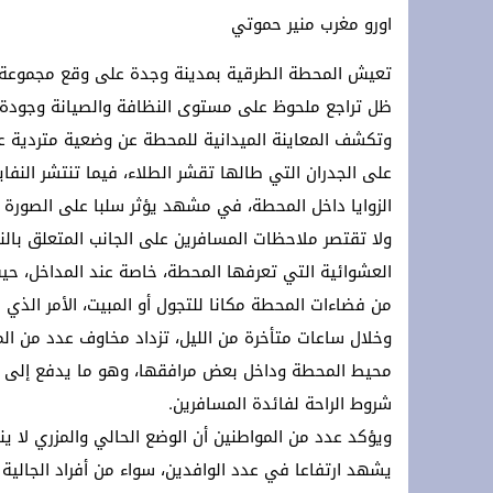
اورو مغرب منير حموتي
رئيس المجلس الأعلى للمسلمين في ألمان
لقاء دولي حول قضايا الشباب والطلبة با
تعيش المحطة الطرقية بمدينة وجدة على وقع مجموعة من 
ظل تراجع ملحوظ على مستوى النظافة والصيانة وجودة ا
تحت الرعاية السامية لجلالة الملك: الرباط تستقبل الدورة 14 لمهرجان “صيف الأو
وتكشف المعاينة الميدانية للمحطة عن وضعية متردية عل
*Marruecos lanza su mayor plan de conectividad aérea con Ryanair.*
على الجدران التي طالها تقشر الطلاء، فيما تنتشر الن
الزوايا داخل المحطة، في مشهد يؤثر سلبا على الصورة ا
ولا تقتصر ملاحظات المسافرين على الجانب المتعلق بال
العشوائية التي تعرفها المحطة، خاصة عند المداخل، ح
من فضاءات المحطة مكانا للتجول أو المبيت، الأمر الذ
وخلال ساعات متأخرة من الليل، تزداد مخاوف عدد من 
محيط المحطة وداخل بعض مرافقها، وهو ما يدفع إلى ط
شروط الراحة لفائدة المسافرين.
ويؤكد عدد من المواطنين أن الوضع الحالي والمزري لا
يشهد ارتفاعا في عدد الوافدين، سواء من أفراد الجالية ا