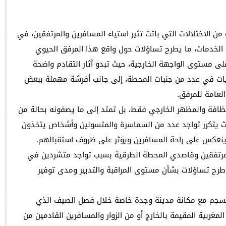
يا يثمّن جهود جامعة الدول العربية في مكافحة الإسلاموفوبيا
لمنتدى الاجتماعي العالمي في كوتونو ببصمة مغربية
الاختلالات التي باتت تثير استياء المسافرين والمرتفقين، في
لخدمات، ما يطرح تساؤلات حول واقع هذا المرفق الحيوي
داية” بتكريم قامات فنية سامقة
ى مستوى الواجهة الخارجية، حيث تبدو آثار التقادم واضحة
فايات في عدد من جنبات المحطة، إلى جانب أفرشة مهملة ببعض
لعامة للمرفق.
نظافة والمظهر الخارجي فقط، بل تمتد إلى ما يصفونه بحالة من
يث يتكرر تواجد عدد من السماسرة والمتسولين وأشخاص يتخذون
ي ينعكس على راحة المسافرين ويؤثر على ظروف استقبالهم.
المرتفقين وقاصدي المحطة الطرقية بسبب تواجد متشردين في
رح تساؤلات بشأن مستوى المراقبة والتدبير ومدى توفير
 ينسجم مع مكانة مدينة وجدة خاصة خلال فصل الصيف الذي
لمغربية المقيمة بالخارج أو من الزوار والمسافرين القادمين من