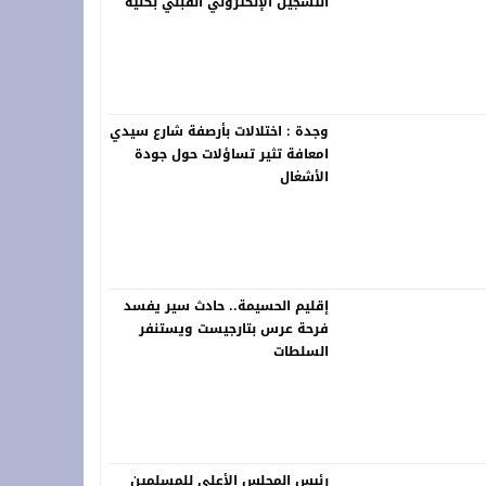
التسجيل الإلكتروني القبلي بكلية
العلوم القانونية والسياسية
بالناظور برسم الموسم الجامعي
2026-2027
وجدة : اختلالات بأرصفة شارع سيدي
امعافة تثير تساؤلات حول جودة
الأشغال
إقليم الحسيمة.. حادث سير يفسد
فرحة عرس بتارجيست ويستنفر
السلطات
رئيس المجلس الأعلى للمسلمين