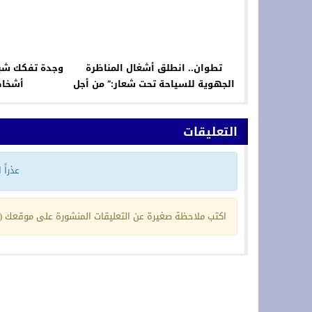
تطوان.. انطلق أشغال المناظرة
وجدة تفكك شبك
الجهوية للسياحة تحت شعار:” من أجل
أشخاص
إقلاع سياحي منتظم، ذكي، بالجهة
التعليقات
عذراً
اكتب ملاحظة صغيرة عن التعليقات المنشورة على موقعك (ي