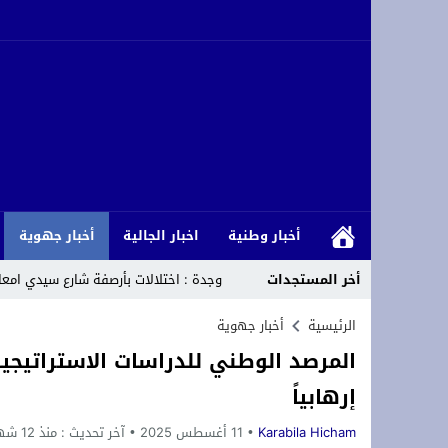
أخبار وطنية
اخبار الجالية
أخبار جهوية
أخر المستجدات
وجدة : اختلالات بأرصفة شارع سيدي امع
رئيس المجلس الأعلى للمسلمين في ألمان
الرئيسية
أخبار جهوية
المرصد الوطني للدراسات الاستراتيجية
لقاء دولي حول قضايا الشباب والطلبة با
إرهابياً
تحت الرعاية السامية لجلالة الملك: الرباط تستقبل الدورة 14 لمهرجان “صيف الأو
Karabila Hicham
11 أغسطس 2025
آخر تحديث :
منذ 12 شهر
*Marruecos lanza su mayor plan de conectividad aérea con Ryanair.*