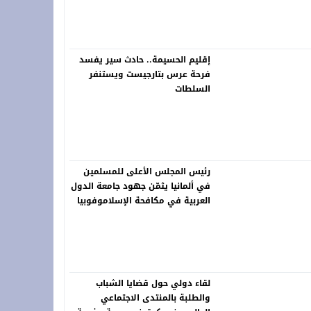
 فعاليات “المزاد الدولي لمزارع إنتاج الصقور 2026”
ة.. شاب في العشرينات ينهي حياته شنقاً بدوار تلغونت
إقليم الحسيمة.. حادث سير يفسد
فرحة عرس بتارجيست ويستنفر
السلطات
رئيس المجلس الأعلى للمسلمين
في ألمانيا يثمّن جهود جامعة الدول
العربية في مكافحة الإسلاموفوبيا
لقاء دولي حول قضايا الشباب
والطلبة بالمنتدى الاجتماعي