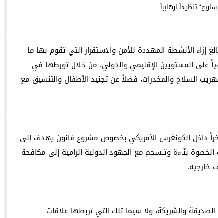
Face à une pétition espagnole, Bruxelles défend se
السعودية: انطلاق
سة عشر قرناً على ميلاد خير البرية سيدنا محمد صلى الله عليه وسلم
الحسيم
لغ إزاء الأنشطة المهددة للأمن والاستقرار التي تقوم بها ما
قيقياً على المستويين الإقليمي والدولي، من خلال تورطها في
ريب السلاح والمخدرات، فضلاً عن تجنيد الأطفال والتنسيق مع
مؤخراً داخل الكونغرس الأمريكي بخصوص مشروع قانون يهدف إلى
الخطوة بنّاءة وتنسجم مع الجهود الدولية الرامية إلى مكافحة
ف خارجية.
 الصديقة والشريكة، ولا سيما تلك التي تربطها علاقات