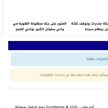
ة مخدرات وتوقف ثلاثة
العثور على جثة مجهولة الهوية في
 بينهم سيدة
وادي سلوان الكبير نواحي اقليم
الناظور
 التعليقات مغلقة
مكنك إخفاء هذه الملاحظة من إعدادات التعليقات)
أورو مغرب - EuroMagreb
© 2026 جميع الحقوق محفوظة.