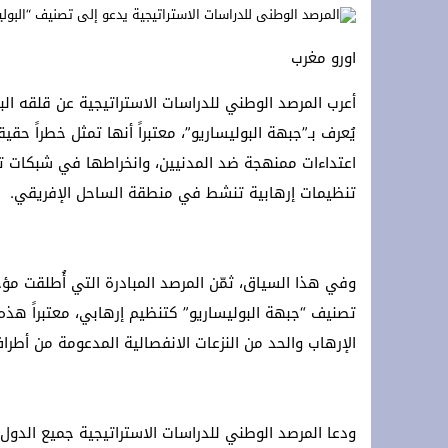
s accords agricoles avec le royaume
اورو مغرب
تهنئة بمناسبة الذكرى المباركة لمرور خم
أعرب المرصد الوطني للدراسات الاستراتيجية عن قلقه البا
يُعرف بـ”جبهة البوليساريو”، معتبراً أنها تمثل خطراً ح
اعتداءات ممنهجة ضد المدنيين، وانخراطها في شبكات ته
تنظيمات إرهابية تنشط في منطقة الساحل الإفريقي.
وفي هذا السياق، ثمّن المرصد المبادرة التي أُطلقت 
تصنيف “جبهة البوليساريو” كتنظيم إرهابي، معتبراً هذه 
الإرهاب والحد من النزعات الانفصالية المدعومة من أطرا
ودعا المرصد الوطني للدراسات الاستراتيجية جميع الدول