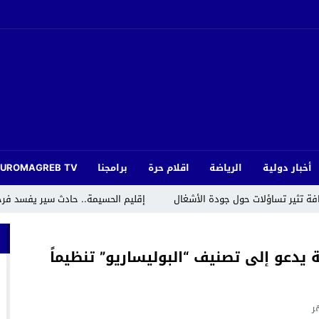
أخبار دولية
الرياضة
اقلام حرة
برامجنا
EUROMAGREB TV
افة تثير تساؤلات حول جودة الأشغال
إقليم الحسيمة.. حادث سير يفسد فر
يا يثمّن جهود جامعة الدول العربية في مكافحة الإسلاموفوبيا
 يدعو إلى تصنيف “البوليساريو” تنظيماً
لمنتدى الاجتماعي العالمي في كوتونو ببصمة مغربية
داية” بتكريم قامات فنية سامقة