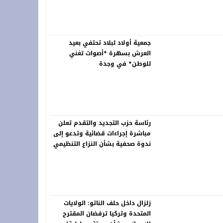
خلّد ذاكرة الرواد ونبض التراث في لوحات خالدة
جمعية أولاد لبلاد تحتفي بعيد
العرش بسهرة *أصوات تغني
للوطن* في وجدة
رئاسة حزب التجديد والتقدم تعلن
مباشرة إجراءات قضائية وتدعو إلى
ندوة صحفية بشأن النزاع التنظيمي
زلزال داخل حلف الناتو: الولايات
المتحدة وتركيا ترفضان المقترح