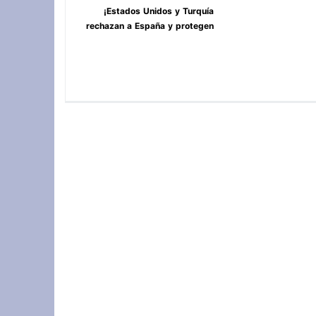
¡Estados Unidos y Turquía
rechazan a España y protegen
Ceuta y Melilla, Marruecos! **