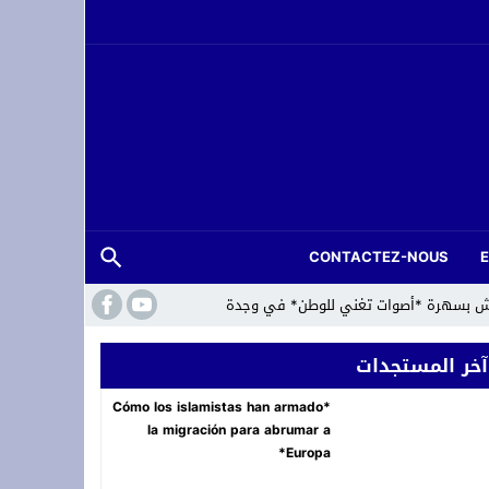
CONTACTEZ-NOUS
لعرش بسهرة *أصوات تغني للوطن* في وجدة
آخر المستجدات
*Cómo los islamistas han armado
la migración para abrumar a
Europa*