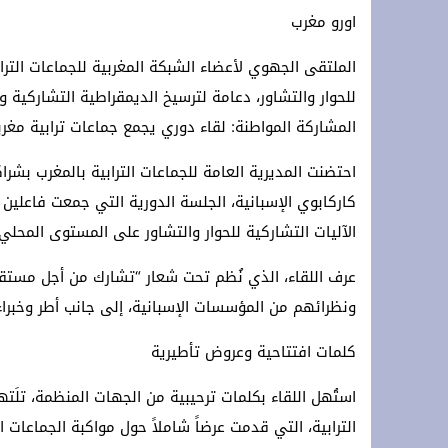
اورو مغرب
**Terremoto en la OTAN: ¡Estados Unidos y Turquía rechazan a España y protegen Ceuta y Melilla, Marruecos! **
*Crisis migratoria de Ceuta: Los hechos, las hipótesis y las manipulaciones*
الملتقى الجهوي لأعضاء الشبكة المغربية للجماعات الترا
سلطات سلوان تُطلق حملة توعوية للتجار 
المشاركة المواطنة: لقاء دوري يجمع جماعات ترابية مغربي
كاركابوي الإسبانية، الجلسة الدورية التي جمعت فاعلين 
الآليات التشاركية للحوار والتشاور على المستوى المحلي.
عرف اللقاء، الذي نُظم تحت شعار “تشارك من أجل مستقب
ونظرائهم من المؤسسات الإسبانية، إلى جانب أطر وخبراء 
كلمات افتتاحية وعروض تأطيرية
استُهل اللقاء بكلمات ترحيبية من الجهات المنظمة، تلَته
الترابية، التي قدمت عرضاً شاملاً حول مواكبة الجماعات الت