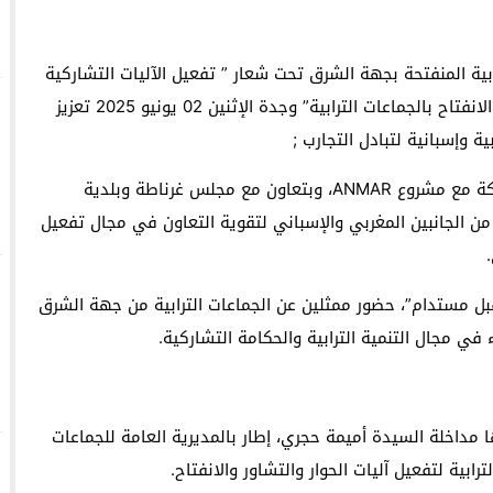
بية المنفتحة بجهة الشرق تحت شعار ” تفعيل الآليات التشاركية
وجدة : معرض *الفن والراي* ي
للحوار والتشاور، دعامة لترسيخ الديمقراطية التشاركية والانفتاح بالجماعات الترابية” وجدة الإثنين 02 يونيو 2025 تعزيز
والساكنة لتنظيم جمع النفايات والحفاظ على جمالية المدينة
ة وإسبانية لتبادل التجارب ;
احتضنت المديرية العامة للجماعات الترابية بالمغرب بشراكة مع مشروع ANMAR، وبتعاون مع مجلس غرناطة وبلدية
من الجانبين المغربي والإسباني لتقوية التعاون في مجال تفعيل
ل مستدام”، حضور ممثلين عن الجماعات الترابية من جهة الشرق
في مجال التنمية الترابية والحكامة التشاركية.
ا مداخلة السيدة أميمة حجري، إطار بالمديرية العامة للجماعات
رابية لتفعيل آليات الحوار والتشاور والانفتاح.