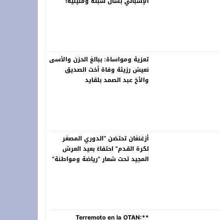
الإسباني بشأن سبتة ومليلية!
تعزية ومواساة: ببالغ الحزن والأسى
نعيش رزيئة وفاة أخت الصديق
والأخ عبد الصمد بلقايد
أزغنغان تحتضن “الدوري المصغر
لكرة القدم” احتفاءً بعيد العرش
المجيد تحت شعار “رياضة ومواطنة”
**Terremoto en la OTAN: