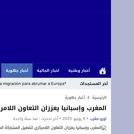
أخبار وطنية
اخبار الجالية
أخبار جهوية
أخر المستجدات
*Cómo los islamistas han armado la migración para abrumar a Europa*
رئاسة حزب التجديد والتقدم تعلن مباشرة
الرئيسية
أخبار جهوية
المغرب وإسبانيا يعززان التعاون اللام
زلزال داخل حلف الناتو: الولايات المتحدة
اورو مغرب
6 يونيو 2025
آخر تحديث :
منذ سنة واحدة
تعزية ومواساة: ببالغ الحزن والأسى نعيش
أزغنغان تحتضن “الدوري المصغر لكرة القد