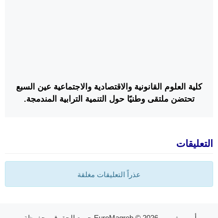
كلية العلوم القانونية والاقتصادية والاجتماعية عين السبع
تحتضن ملتقى وطنيًا حول التنمية الترابية المندمجة.
التعليقات
عذراً التعليقات مغلقة
أورو مغرب - EuroMagreb
© 2026 جميع الحقوق محفوظة.