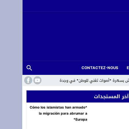
CONTACTEZ-NOUS
لعرش بسهرة *أصوات تغني للوطن* في وجدة
آخر المستجدات
*Cómo los islamistas han armado
la migración para abrumar a
Europa*