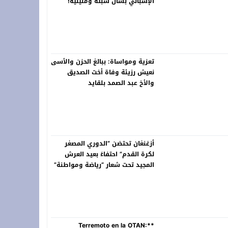
الإسباني بشأن سبتة ومليلية!
تعزية ومواساة: ببالغ الحزن والأسى
نعيش رزيئة وفاة أخت الصديق
والأخ عبد الصمد بلقايد
أزغنغان تحتضن “الدوري المصغر
لكرة القدم” احتفاءً بعيد العرش
المجيد تحت شعار “رياضة ومواطنة”
**Terremoto en la OTAN: