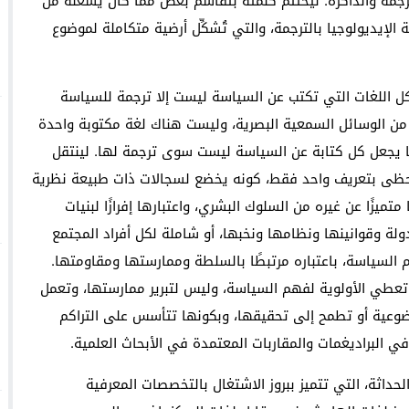
رجمة والذاكرة. ليختتم كلمته بتقاسم بعض مما كان يشغله من
 الإيديولوجيا بالترجمة، والتي تُشكِّل أرضية متكاملة لموضوع
ل اللغات التي تكتب عن السياسة ليست إلا ترجمة للسياسة
من الوسائل السمعية البصرية، وليست هناك لغة مكتوبة واحدة
ا يجعل كل كتابة عن السياسة ليست سوى ترجمة لها. لينتقل
يحظى بتعريف واحد فقط، كونه يخضع لسجالات ذات طبيعة نظرية
تميزًا عن غيره من السلوك البشري، واعتبارها إفرازًا لبنيات
 وقوانينها ونظامها ونخبها، أو شاملة لكل أفراد المجتمع
السياسة، باعتباره مرتبطًا بالسلطة وممارستها ومقاومتها.
تعطي الأولوية لفهم السياسة، وليس لتبرير ممارستها، وتعمل
وعية أو تطمح إلى تحقيقها، وبكونها تتأسس على التراكم
ي البراديغمات والمقاربات المعتمدة في الأبحاث العلمية.
داثة، التي تتميز ببروز الاشتغال بالتخصصات المعرفية