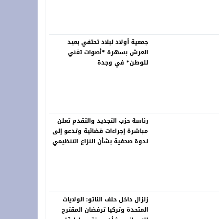
خلّد ذاكرة الرواد ونبض التراث في لوحات خالدة
جمعية أولاد لبلاد تحتفي بعيد
العرش بسهرة *أصوات تغني
للوطن* في وجدة
رئاسة حزب التجديد والتقدم تعلن
مباشرة إجراءات قضائية وتدعو إلى
ندوة صحفية بشأن النزاع التنظيمي
زلزال داخل حلف الناتو: الولايات
المتحدة وتركيا ترفضان المقترح