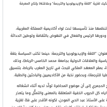
وجدة : معرض *الفن والراي* ي
والساكنة لتنظيم جمع النفايات والحفاظ على جمالية المدينة
نظمها منذ تأسيسها تحت لواء أكاديمية المملكة المغربية،
 ودورها الرئيس والفعال في النهوض بالثقافة وتوطين الحداثة
نوان: “اللغة والإيديولوجيا والترجمة: حينما تكتب السياسة بلغة
ياسية والعلاقات الدولية بجامعة محمد الخامس-الرباط)، وذلك
عة 28 نونبر 2025، ابتداءً من الساعة 5:00 مساءً، بمقر المعهد الملكي للبحث في تاريخ المغرب بالرباط، بتنسيق
يا للترجمة)، وبحضور نخبة من الأكاديميين والباحثين والطلبة.
 الحجمري إلى أن موضوع المحاضرة تولَّد لديه أثناء انشغاله
ياه كل الحروب الخفية المتعلقة بالمعنى والتمثُّل وما يتعذر
ة على الأستاذ عبد الحي المودن، لكونه الأقدر على فكّ لغزية