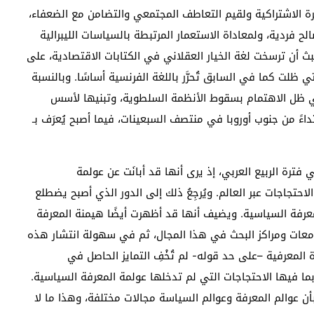
ة الاشتراكية ولقيم التعاطف المجتمعي والتضامن مع الضعفاء،
الح فردية، ولمعاداة الاستعمار المرتبطة بالسياسات الليبرالية
ث أن ترسخت لغة الخيار العقلاني في الكتابات الاقتصادية، على
لت كما في السابق تُحرَّر باللغة الفرنسية أساسًا. وبالنسبة
ي ظل الاهتمام بسقوط الأنظمة السلطوية، وتبنيها لأسس
ءً من جنوب أوروبا في منتصف السبعينات، فيما أصبح يُعرَف بـ
رة الربيع العربي، إذ يرى أنها قد أبانَت عن عولمة
لاحتجاجات عبر العالم. ويُرجِعُ ذلك إلى الدور الذي أصبح يضطلع
عرفة السياسية. ويضيف أنها قد أظهرت أيضًا هيمنة المعرفة
للجامعات ومراكز البحث في هذا المجال، ثم في سهولة انتشار هذه
المعرفية –على حد قوله- لم تُخْفِ التمايز الحاصل في
ما فيها الاحتجاجات التي لم تدخلها عولمة المعرفة السياسية.
ن عوالم المعرفة وعوالم السياسة مجالات مختلفة، وهذا ما لا