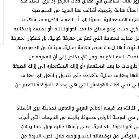
وبروز لغات الهامش في مقابل لغات المركز. إذ يرى السيد عبد
عمالًا هامة ونوعية، أضافت لها المزيد من الخصوصية
جية الاستعمارية. مشيرًا إلى أن العقود الأخيرة قد شهدت
ري جديد، وهو سياق ما بعد الكولونيالية (أو بصيغة راديكالية:
مل محايد للمعرفة التي تعبِّر عن معرفة كونية، بل كمكوِّن لمعرفة
ي اعتُبِرَت أنها ليست سوى معرفة محلية، منبثقة عن الخصوصيات
التحدث باسم الكونية. ومن ثَمَّ، يخلص إلى أن المعرفة عن
ات ما بعد الاستعمار (أو إزالة الاستعمار)، إلى إزالة الصبغة
نائها بمعارف محلية متعددة حتى تتحول بالفعل إلى معارف
 إلى تبني لغات الهوامش التي هي وحدها المؤهلة للتعبير عن
لثالث، بما فيهم العالم العربي والمغرب تحديدًا، يرى الأستاذ
ي المرحلة الأولى محدودًا، بالرغم من الترجمات التي أُنجزت
أكبر الجوائز العالمية، وعلى رأسها جائزة نوبل. كما ينسُبُ
 التوجُّس من توظيفاته الإيديولوجية خلال الحرب الباردة من