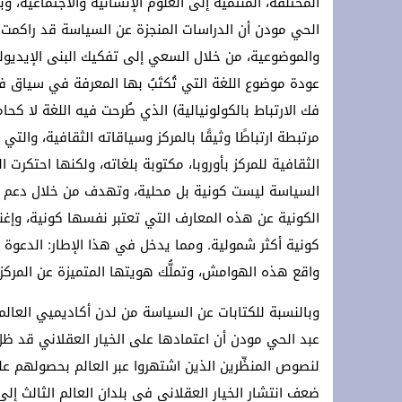
المختلفة، المنتمية إلى العلوم الإنسانية والاجتماعية، 
الحي مودن أن الدراسات المنجزة عن السياسة قد راكمت أ
والموضوعية، من خلال السعي إلى تفكيك البنى الإيديولو
عودة موضوع اللغة التي تُكتَبُ بها المعرفة في سياق فك
فك الارتباط بالكولونيالية) الذي طُرحت فيه اللغة لا كحا
مرتبطة ارتباطًا وثيقًا بالمركز وسياقاته الثقافية، والت
الثقافية للمركز بأوروبا، مكتوبة بلغاته، ولكنها احتكرت 
السياسة ليست كونية بل محلية، وتهدف من خلال دعم أطروح
الكونية عن هذه المعارف التي تعتبر نفسها كونية، وإغ
كونية أكثر شمولية. ومما يدخل في هذا الإطار: الدعوة
واقع هذه الهوامش، وتملُّك هويتها المتميزة عن المركز.
وبالنسبة للكتابات عن السياسة من لدن أكاديميي العالم ا
عبد الحي مودن أن اعتمادها على الخيار العقلاني قد ظل ف
لنصوص المنظِّرين الذين اشتهروا عبر العالم بحصولهم على 
ضعف انتشار الخيار العقلاني في بلدان العالم الثالث إلى