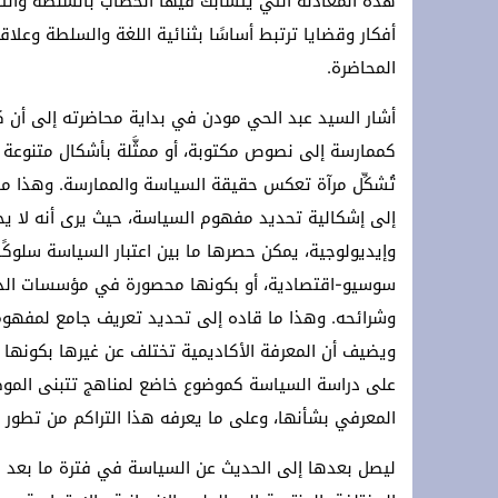
هذه المعادلة التي يتشابك فيها الخطاب بالسلطة والت
أفكار وقضايا ترتبط أساسًا بثنائية اللغة والسلطة وعلاقة
المحاضرة.
أشار السيد عبد الحي مودن في بداية محاضرته إلى أن ك
كممارسة إلى نصوص مكتوبة، أو ممثَّلة بأشكال متنوعة 
تُشكِّل مرآة تعكس حقيقة السياسة والممارسة. وهذا م
إلى إشكالية تحديد مفهوم السياسة، حيث يرى أنه لا 
وإيديولوجية، يمكن حصرها ما بين اعتبار السياسة سلوكًا م
سوسيو-اقتصادية، أو بكونها محصورة في مؤسسات الدولة
وشرائحه. وهذا ما قاده إلى تحديد تعريف جامع لمفهوم 
ويضيف أن المعرفة الأكاديمية تختلف عن غيرها بكونها 
على دراسة السياسة كموضوع خاضع لمناهج تتبنى الموض
المعرفي بشأنها، وعلى ما يعرفه هذا التراكم من تطور ف
ليصل بعدها إلى الحديث عن السياسة في فترة ما بعد الح