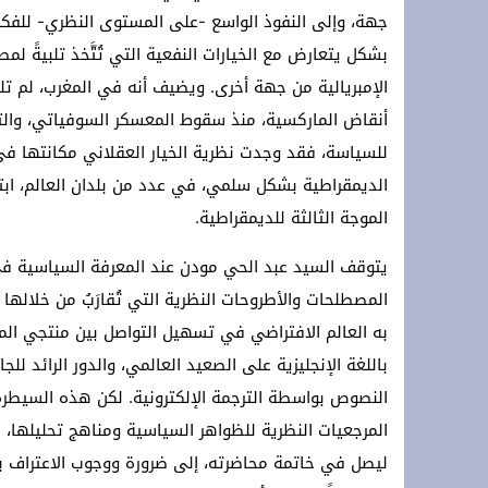
جهة، وإلى النفوذ الواسع -على المستوى النظري- للفكر
بشكل يتعارض مع الخيارات النفعية التي تُتَّخذ تلبيةً لمص
الإمبريالية من جهة أخرى. ويضيف أنه في المغرب، لم تلب
أنقاض الماركسية، منذ سقوط المعسكر السوفياتي، والتي ظ
للسياسة، فقد وجدت نظرية الخيار العقلاني مكانتها ف
الديمقراطية بشكل سلمي، في عدد من بلدان العالم، ابتدا
الموجة الثالثة للديمقراطية.
يتوقف السيد عبد الحي مودن عند المعرفة السياسية في فت
المصطلحات والأطروحات النظرية التي تُقارَبُ من خلالها ا
به العالم الافتراضي في تسهيل التواصل بين منتجي الم
باللغة الإنجليزية على الصعيد العالمي، والدور الرائد 
النصوص بواسطة الترجمة الإلكترونية. لكن هذه السيطرة 
المرجعيات النظرية للظواهر السياسية ومناهج تحليلها، ب
ليصل في خاتمة محاضرته، إلى ضرورة ووجوب الاعتراف بأ