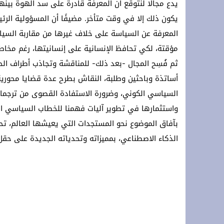
يدع مجالًا لنتوقع أن المعرفة قادرة على سد الهوة بين
يكون ذلك إلا في وقت متأخر. مضيفًا أن المسؤولية الرئ
المعرفة عن السياسة على خلاف غيرها من مقاربة السي
مؤقتة، لكي تحافظ الإنسانية على إنسانيتها، رغم مخاطر
ثم فُسِح المجال -بعد ذلك- للمناقشة وتجاذب أطراف الحد
أساتذة وباحثين وطلبة، النقاش بطرح عدة قضايا محورية
السياسي الكوني، وضرورة الاستفادة القصوى من ترجمات 
واستثمارها في تطوير آليات فهمنا للخطاب السياسي الم
بآفاق الموضوع نحو المستجدات التي يعيشها العالم، تحديد
الذكاء الاصطناعي، بمميزاته وتحدياته الجديدة على حقل 