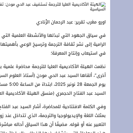
**Terremoto en la OTAN: ¡Estados Unidos y Turquía rechazan a España y protegen Ceuta y Melilla, Marruecos! **
*Crisis migratoria de Ceuta: Los hechos, las hipótesis y las manipulaciones*
اورو مغرب تقرير: عبد الرحمان الزْنادي
سلطات سلوان تُطلق حملة توعوية للتجار 
في سياق الجهود التي تبذلها والأنشطة العلمية التي ت
الرامية إلى نشر ثقافة الترجمة وترسيخ الوعي بأهميتها
في استيعاب وإنتاج المعرفة؛
نظمت الهيئة الأكاديمية العليا للترجمة محاضرة علمية بع
أخرى”، ألقاها السيد عبد الحي مودن (أستاذ العلوم الس
يوم الجم
السيد عبد الفتاح الحجمري (منسق الهيئة الأكاديمية العل
وفي الكلمة الافتتاحية للمحاضرة، أشار السيد عبد الفتاح
بمثلث اللغة والإيديولوجيا والترجمة، الذي تتداخل عند زوا
التعبير عنه أو قوله. مضيفًا أن هذا السياق أحاله مباشر