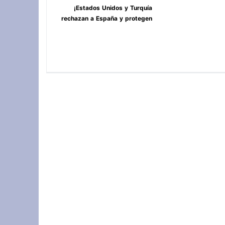
¡Estados Unidos y Turquía
rechazan a España y protegen
Ceuta y Melilla, Marruecos! **