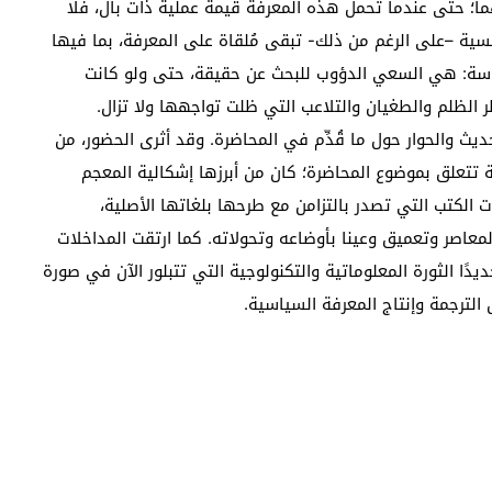
هما؛ حتى عندما تحمل هذه المعرفة قيمة عملية ذات بال، فلا
يسية –على الرغم من ذلك- تبقى مُلقاة على المعرفة، بما فيها
اسة: هي السعي الدؤوب للبحث عن حقيقة، حتى ولو كانت
 الظلم والطغيان والتلاعب التي ظلت تواجهها ولا تزال.
يث والحوار حول ما قُدِّم في المحاضرة. وقد أثرى الحضور، من
 تتعلق بموضوع المحاضرة؛ كان من أبرزها إشكالية المعجم
الكتب التي تصدر بالتزامن مع طرحها بلغاتها الأصلية،
عاصر وتعميق وعينا بأوضاعه وتحولاته. كما ارتقت المداخلات
ًا الثورة المعلوماتية والتكنولوجية التي تتبلور الآن في صورة
الترجمة وإنتاج المعرفة السياسية.