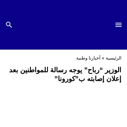
الرئيسية
»
أخبارنا وطنية
الوزير “رباح” يوجه رسالة للمواطنين بعد
إعلان إصابته ب”كورونا”