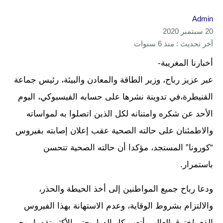
Admin
20 سبتمبر 2020
آخر تحديث : منذ 6 سنوات
أخبارنا المغريبة-
عبر عزيز رباح، وزير الطاقة والمعادن والبيئة، رئيس جماعة
القنيطرة،في تدوينة نشرها على حسابه الفيسبوكي، اليوم
الأحد عن شكره وامتنانه لكل الذين اتصلوا به لمواساته
والاطمئنان على حالته الصحية عقب إعلان إصابته بفيروس
“كورونا” المستجد، مؤكدا أن حالته الصحية تتحسن
باستمرار.
ودعا رباح جميع المواطنين إلى أخذ الحيطة والحذر،
والالتزام بشروط الوقاية، وعدم الاستهانة بهذا الفيروس
الذي اخترق العالم وأتعب كل الدول حتى الأكثر تقدما، وحير