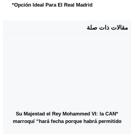
Opción Ideal Para El Real Madrid*
مقالات ذات صلة
*Su Majestad el Rey Mohammed VI: la CAN
marroquí “hará fecha porque habrá permitido
medir el salto cualitativo que el reino ha logrado”*