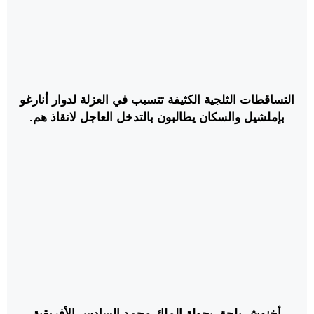
التساقطات الثلجية الكثيفة تتسبب في العزلة لدوار أنارغو
بإملشيل والسكان يطالبون بالتدخل العاجل لانقاذ هم.
أخنوش يلحق بجولة الملك محمد السادس الأفريقية