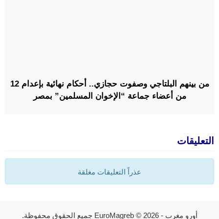
من بينهم البلتاجي وصفوت حجازي.. أحكام نهائية بإعدام 12
من أعضاء جماعة “الإخوان المسلمين” بمصر
التعليقات
عذراً التعليقات مغلقة
أورو مغرب - EuroMagreb
© 2026 جميع الحقوق محفوظة.