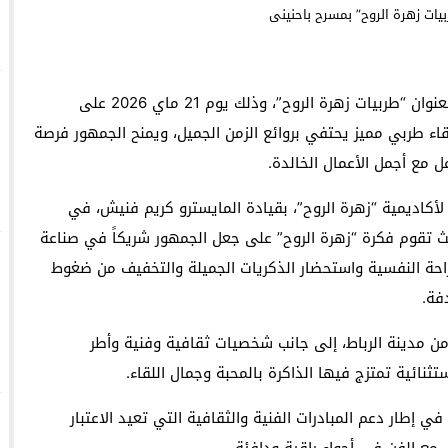
داية” بتكريم قامات فنية سامقة
تستعد بيت الثقافة والفنون لتنظيم أمسية فنية راقية بعنوان “طربيات زهرة الروح”، وذلك يوم 21 ماي 2026 على
Face à une pétition espagnole, Bruxelles défend se
السعودية: انطلاق
اء طربي مميز يحتفي بروائع الزمن الجميل، ويمنح الجمهور فرصة
ل مع أجمل الأعمال الخالدة.
أكاديمية “زهرة الروح”، بقيادة المايسترو كريم فنيش، في
ث تقوم فكرة “زهرة الروح” على جعل الجمهور شريكاً في صناعة
لراحة النفسية واستحضار الذكريات الجميلة والتخفيف من ضغوط
فة.
 مدينة الرباط، إلى جانب شخصيات ثقافية وفنية وأطر
ثنائية تمتزج فيها الذاكرة بالمحبة وجمال اللقاء.
ي إطار دعم المبادرات الفنية والثقافية التي تعيد الاعتبار