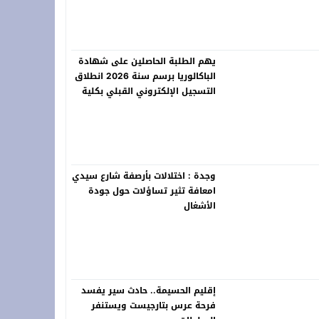
يهم الطلبة الحاصلين على شهادة
 فعاليات “المزاد الدولي لمزارع إنتاج الصقور 2026”
الباكالوريا برسم سنة 2026 انطلاق
التسجيل الإلكتروني القبلي بكلية
العلوم القانونية والسياسية
بالناظور برسم الموسم الجامعي
2026-2027
وجدة : اختلالات بأرصفة شارع سيدي
امعافة تثير تساؤلات حول جودة
الأشغال
إقليم الحسيمة.. حادث سير يفسد
فرحة عرس بتارجيست ويستنفر