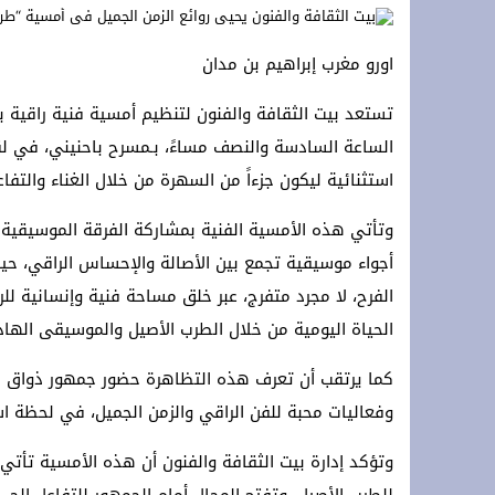
تحت الرعاية السامية لجلالة الملك: الرباط تستقبل الدورة 14 لمهرجان “صيف الأو
اورو مغرب إبراهيم بن مدان
*Marruecos lanza su mayor plan de conectividad aérea con Ryanair.*
s accords agricoles avec le royaume
الساعة السادسة والنصف مساءً، بـمسرح باحنيني، في لق
استثنائية ليكون جزءاً من السهرة من خلال الغناء والتفاع
وتأتي هذه الأمسية الفنية بمشاركة الفرقة الموسيقية ل
أجواء موسيقية تجمع بين الأصالة والإحساس الراقي، حي
الفرح، لا مجرد متفرج، عبر خلق مساحة فنية وإنسانية ل
الحياة اليومية من خلال الطرب الأصيل والموسيقى الهاد
كما يرتقب أن تعرف هذه التظاهرة حضور جمهور ذواق من
وفعاليات محبة للفن الراقي والزمن الجميل، في لحظة است
وتؤكد إدارة بيت الثقافة والفنون أن هذه الأمسية تأتي ف