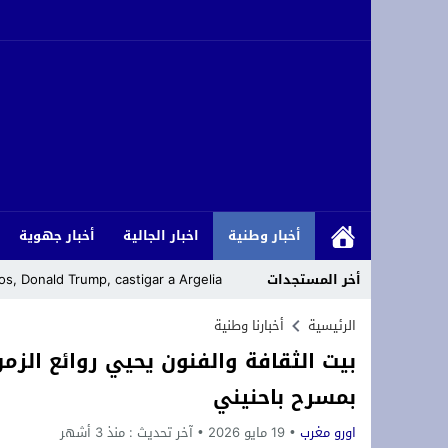
أخبار وطنية
اخبار الجالية
أخبار جهوية
أخر المستجدات
s, Donald Trump, castigar a Argelia
يهم الطلبة الحاصلين على شهادة الباكالوريا برسم سنة 2026 انطلاق التسجيل الإلكتروني القبلي بكلية العلوم القانونية والس
الرئيسية
أخبارنا وطنية
بيت الثقافة والفنون يحيي روائع الز
وجدة : اختلالات بأرصفة شارع سيدي امع
بمسرح باحنيني
رئيس المجلس الأعلى للمسلمين في ألمان
اورو مغرب
19 مايو 2026
آخر تحديث :
منذ 3 أشهر
لقاء دولي حول قضايا الشباب والطلبة با