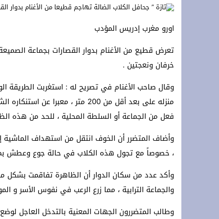
**Terremoto en la OTAN: ¡Estados Unidos y Turquía rechazan a España y protegen Ceuta y Melilla, Marruecos! **
اورو مغرب إدريس المؤدب
*Crisis migratoria de Ceuta: Los hechos, las hipótesis y las manipulaciones*
تعرض قطيع من الأغنام بدوار القصارات بجماعة الصميع
سلطات سلوان تُطلق حملة توعوية للتجار 
خرفان ونعجتين .
وقال صاحب الأغنام في تصريح له : استغربت الطريقة الو
منزله على بعد أقل من 200 متر ، معب
فعل من الجماعة أو السلطة المحلية ، للحد من هذه الظ
وأضاف المتضرر أن الخوف انتقل من استهداف الماشية إلى
، خصوصاً مع تجول هذه الكلاب في حالة جوع وعطش بمن
وأكد عدد من سكان الدوار أن الظاهرة تفاقمت بشكل مل
والجماعة الترابية ، مما زرع الرعب في نفوس الأسر و المو
وطالب المتضررون الجهات المعنية بالتدخل العاجل لوض