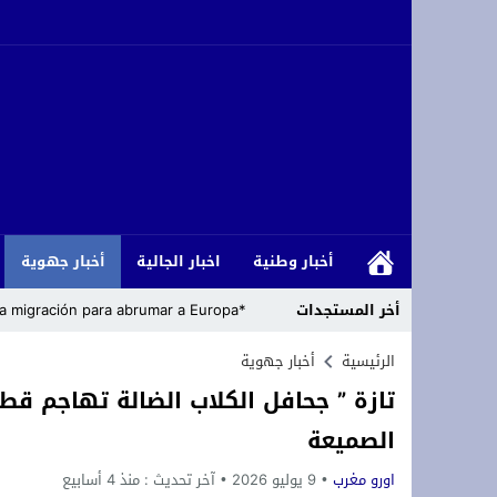
أخبار وطنية
اخبار الجالية
أخبار جهوية
أخر المستجدات
*Cómo los islamistas han armado la migración para abrumar a Europa*
رئاسة حزب التجديد والتقدم تعلن مباشرة
الرئيسية
أخبار جهوية
تازة ” جحافل الكلاب الضالة تهاجم قطي
زلزال داخل حلف الناتو: الولايات المتحدة
الصميعة
تعزية ومواساة: ببالغ الحزن والأسى نعيش
اورو مغرب
9 يوليو 2026
آخر تحديث :
منذ 4 أسابيع
أزغنغان تحتضن “الدوري المصغر لكرة القد