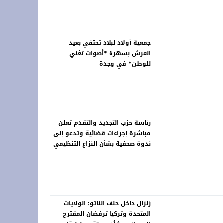
خلّد ذاكرة الرواد ونبض التراث في لوحات خالدة
جمعية أولاد لبلاد تحتفي بعيد
العرش بسهرة *أصوات تغني
للوطن* في وجدة
رئاسة حزب التجديد والتقدم تعلن
مباشرة إجراءات قضائية وتدعو إلى
ندوة صحفية بشأن النزاع التنظيمي
زلزال داخل حلف الناتو: الولايات
المتحدة وتركيا ترفضان المقترح