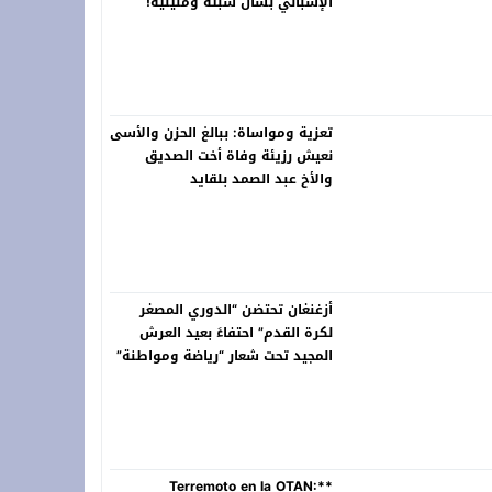
الإسباني بشأن سبتة ومليلية!
تعزية ومواساة: ببالغ الحزن والأسى
نعيش رزيئة وفاة أخت الصديق
والأخ عبد الصمد بلقايد
أزغنغان تحتضن “الدوري المصغر
لكرة القدم” احتفاءً بعيد العرش
المجيد تحت شعار “رياضة ومواطنة”
**Terremoto en la OTAN: