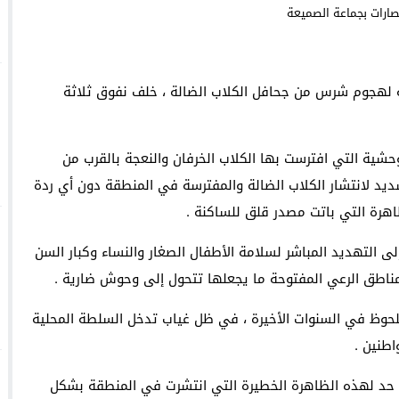
وجدة : معرض *الفن والراي* ي
ة لهجوم شرس من جحافل الكلاب الضالة ، خلف نفوق ثلاثة
والساكنة لتنظيم جمع النفايات والحفاظ على جمالية المدينة
حشية التي افترست بها الكلاب الخرفان والنعجة بالقرب من
را عن استنكاره الشديد لانتشار الكلاب الضالة والمفترسة في المنطقة دون أي ردة
اهرة التي باتت مصدر قلق للساكنة .
 التهديد المباشر لسلامة الأطفال الصغار والنساء وكبار السن
اطق الرعي المفتوحة ما يجعلها تتحول إلى وحوش ضارية .
حوظ في السنوات الأخيرة ، في ظل غياب تدخل السلطة المحلية
اطنين .
ع حد لهذه الظاهرة الخطيرة التي انتشرت في المنطقة بشكل