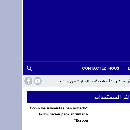
CONTACTEZ-NOUS
لعرش بسهرة *أصوات تغني للوطن* في وجدة
آخر المستجدات
*Cómo los islamistas han armado
la migración para abrumar a
Europa*