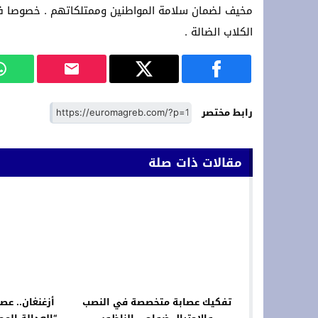
مخيف لضمان سلامة المواطنين وممتلكاتهم . خصوصا في
الكلاب الضالة .
رابط مختصر
مقالات ذات صلة
تفكيك عصابة متخصصة في النصب
أزغنغان.. عص