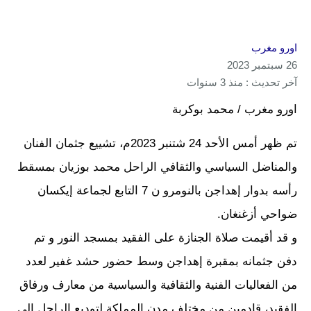
اورو مغرب
26 سبتمبر 2023
آخر تحديث : منذ 3 سنوات
اورو مغرب / محمد بوكربة
تم ظهر أمس الأحد 24 شتنبر 2023م، تشييع جثمان الفنان
والمناضل السياسي والثقافي الراحل محمد بوزيان بمسقط
رأسه بدوار إهداجن بالنومرو ن 7 التابع لجماعة إيكسان
ضواحي أزغنغان.
و قد أقيمت صلاة الجنازة على الفقيد بمسجد النور و تم
دفن جثمانه بمقبرة إهداجن وسط حضور حشد غفير لعدد
من الفعاليات الفنية والثقافية والسياسية من معارف ورفاق
الفقيد، قادمين من مختلف مدن المملكة لتوديع الراحل إلى