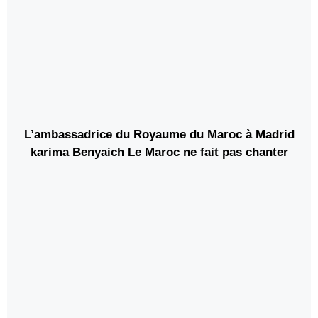
L’ambassadrice du Royaume du Maroc à Madrid
karima Benyaich Le Maroc ne fait pas chanter
l’Espagne … et à son tour, il fait face à la pression
de l’immigration