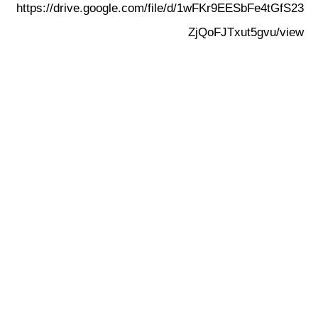
https://drive.google.com/file/d/1wFKr9EESbFe4tGfS23
ZjQoFJTxut5gvu/view