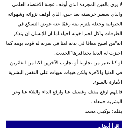
لا يرى بالعين المجردة الذي أوقف عجلة الاقتصاد العلمي
والذي سيغير خريطته بعد حين، الذي أوقف نزواته وشهواته
الحيوانية وجعله يلتزم بيته رغمًا عنه عوض التسكع في
الطرقات واكل لحم اخوته احياء.اما ان للإنسان ان يتذكر
انه”من اصبح معافا في بدنه امنا في سربه له قوت يومه كما
احيزت له الدنيا بحذافيرها”الحديث.
لو كنا نعتبر من تجاربنا أو تجارب الآخرين لكنا من الفائزين
في الدنيا والآخرة ولكن هيهات هيهات على النفس البشرية
الأمارة بالسوء.
فاللهم ارفع مقتك وغضبك عنا وارفع الداء والبلاء عنا وعن
البشرية جمعاء .
بقلم: بوكيلي محمد
اقرأ أيضا...