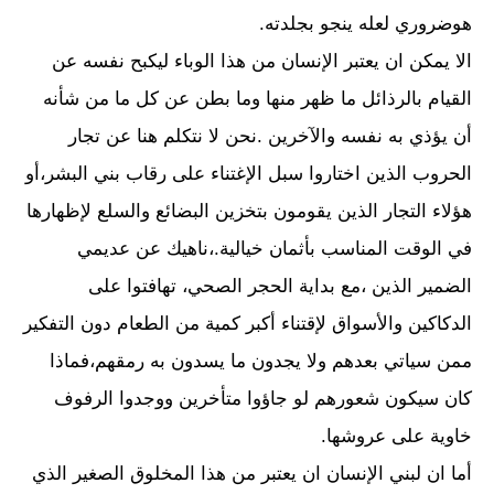
هوضروري لعله ينجو بجلدته.
الا يمكن ان يعتبر الإنسان من هذا الوباء ليكبح نفسه عن
القيام بالرذائل ما ظهر منها وما بطن عن كل ما من شأنه
أن يؤذي به نفسه والآخرين .نحن لا نتكلم هنا عن تجار
الحروب الذين اختاروا سبل الإغتناء على رقاب بني البشر،أو
هؤلاء التجار الذين يقومون بتخزين البضائع والسلع لإظهارها
في الوقت المناسب بأثمان خيالية.،ناهيك عن عديمي
الضمير الذين ،مع بداية الحجر الصحي، تهافتوا على
الدكاكين والأسواق لإقتناء أكبر كمية من الطعام دون التفكير
ممن سياتي بعدهم ولا يجدون ما يسدون به رمقهم،فماذا
كان سيكون شعورهم لو جاؤوا متأخرين ووجدوا الرفوف
خاوية على عروشها.
أما ان لبني الإنسان ان يعتبر من هذا المخلوق الصغير الذي