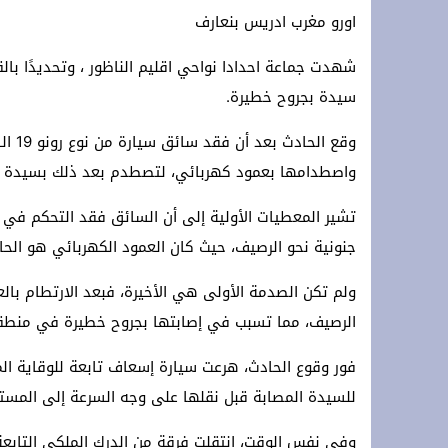
اورو مغرب ادريس بنعارف
سلطات سلوان تُطلق حملة توعوية للتجار 
انطلاق الدورة الـ14 للمهرجان الدولي للفنون والثقافة “صيف الأوداية” خلال الفترة الممتدة من 09 إلى 12 أغسطس 2026 بفضاء كورنيش أبي رقراق بالرباط
شهدت جماعة احدادا نواحي اقليم الناظور ، وتحديدًا با
سيدة بجروح خطيرة.
tales en la incitación a la migración
وقع ا
¿El actual modelo de gestión migratoria es viable y está adaptado al nuevo contexto? (fuente gubernamental marroquí)
واصطدامها بعمود كهربائي، لتصطدم بعد ذلك بسيدة ك
تشير المعطيات الأولية إلى أن السائق فقد التحكم في 
جنونية نحو الرصيف، حيث كان العمود الكهربائي هو الحا
ولم تكن الصدمة الأولى هي الأخيرة، فبعد الارتطام با
الرصيف، مما تسبب في إصابتها بجروح خطيرة في منطقة
فور وقوع الحادث، هرعت سيارة إسعاف تابعة للوقاية الم
للسيدة المصابة قبل نقلها على وجه السرعة إلى المست
وفي نفس الوقت، انتقلت فرقة من الدرك الملكي التابعة ل