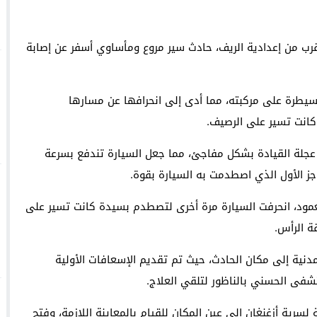
والساكنة لتنظيم جمع النفايات والحفاظ على جمالية المدينة
لقرب من إعدادية الريف، حادث سير مروع ومأساوي أسفر عن إصابة
Los sucesos de Ceuta revelan el impacto de los algoritmos digi
لحادث بعد أن فقد سائق سيارة من نوع رونو 19 السيطرة على مركبته، مما أدى إلى انحرافها عن مسارها
انت تسير على الرصيف.
عجلة القيادة بشكل مفاجئ، مما جعل السيارة تندفع بسرعة
جز الأول الذي اصطدمت به السيارة بقوة.
لعمود، انحرفت السيارة مرة أخرى لتصطدم بسيدة كانت تسير على
 الرأس.
دنية إلى مكان الحادث، حيث تم تقديم الإسعافات الأولية
شفى الحسني بالناظور لتلقي العلاج.
سرية أزغنغان إلى عين المكان للقيام بالمعاينة اللازمة، وفتح