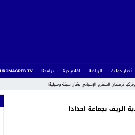
أخبار دولية
الرياضة
اقلام حرة
برامجنا
EUROMAGREB TV
 وتركيا ترفضان المقترح الإسباني بشأن سبتة ومليلية!
 رزيئة وفاة أخت الصديق والأخ عبد الصمد بلقايد
ة الريف بجماعة احدادا
م” احتفاءً بعيد العرش المجيد تحت شعار “رياضة ومواطنة”
وجدة : معرض *الفن والراي* ي