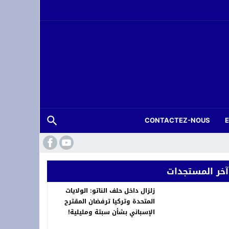
CONTACTEZ-NOUS
آخر المستجدات
زلزال داخل حلف الناتو: الولايات
المتحدة وتركيا ترفضان المقترح
الإسباني بشأن سبتة ومليلية!
خلّد ذاكرة الرواد ونبض التراث في لوحات خالدة