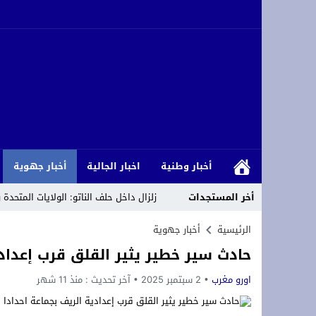
أخبار وطنية
اخبار الجالية
أخبار جهوية
أخر المستجدات
زلزال داخل حلف الناتو: الولايات المتحدة
تعزية ومواساة: ببالغ الحزن والأسى نعيش
الرئيسية
أخبار جهوية
حادث سير خطير يثير القلق قرب إعدادي
أزغنغان تحتضن “الدوري المصغر لكرة القد
اورو مغرب
2 سبتمبر 2025
**Terremoto en la OTAN: ¡Estados Unidos y Turquía rechazan a España y protegen Ceuta y Melilla, Marruecos! **
آخر تحديث :
منذ 11 شهر
*Crisis migratoria de Ceuta: Los hechos, las hipótesis y las manipulaciones*