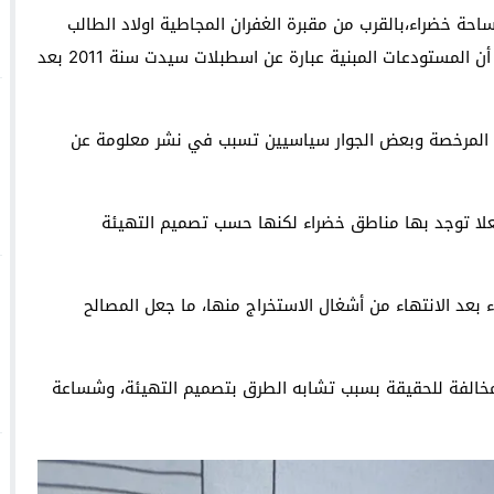
ة خضراء،بالقرب من مقبرة الغفران المجاطية اولاد الطالب
بالدار البيضاء، قيل أنه تم بناء مستودعات فوقها ليتبين أن المستودعات المبنية عبارة عن اسطبلات سيدت سنة 2011 بعد
وجدة : معرض *الفن والراي* ي
والساكنة لتنظيم جمع النفايات والحفاظ على جمالية المدينة
المرخصة وبعض الجوار سياسيين تسبب في نشر معلومة عن
لا توجد بها مناطق خضراء لكنها حسب تصميم التهيئة
 بعد الانتهاء من أشغال الاستخراج منها، ما جعل المصالح
الفة للحقيقة بسبب تشابه الطرق بتصميم التهيئة، وشساعة