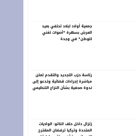
خلّد ذاكرة الرواد ونبض التراث في لوحات خالدة
جمعية أولاد لبلاد تحتفي بعيد
العرش بسهرة *أصوات تغني
للوطن* في وجدة
رئاسة حزب التجديد والتقدم تعلن
مباشرة إجراءات قضائية وتدعو إلى
ندوة صحفية بشأن النزاع التنظيمي
زلزال داخل حلف الناتو: الولايات
المتحدة وتركيا ترفضان المقترح