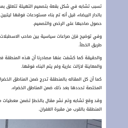
تسبب تشابه في شكل بقعة بتصميم التهيئة تتعلق بمساح
**Terremoto en la OTAN: ¡Estados Unidos y Turquía rechazan a España y protegen Ceuta y Melilla, Marruecos! **
*Crisis migratoria de Ceuta: Los hechos, las hipótesis y las manipulaciones*
حصول صاحبها على الرخص والتصميم.
سلطات سلوان تُطلق حملة توعوية للتجار 
وفي توضيح فإن صراعات سياسية بين صاحب الاسطبلات 
طريق الخطأ.
والحقيقة كما كشفت عنها مصادرنا أن هذه المنطقة فع
والمعاينة لازالت عارية ولم يتم البناء فوقها.
كما أن كل المقاله بالمنطقة تدرج ضمن المناطق الخضراء
المختصة تحددها بعد ذلك ضمن المناطق الخضراء.
وقد وقع تشابه وتم نشر مقال بالخطإ تضمن معطيات مخ
المنطقة بالقرب من مقبرة الغفران.