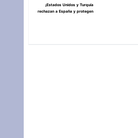
¡Estados Unidos y Turquía
rechazan a España y protegen
Ceuta y Melilla, Marruecos! **