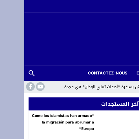
CONTACTEZ-NOUS
لعرش بسهرة *أصوات تغني للوطن* في وجدة
آخر المستجدات
*Cómo los islamistas han armado
la migración para abrumar a
Europa*