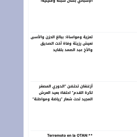
الإسباني بشأن سبتة ومليلية!
تعزية ومواساة: ببالغ الحزن والأسى
نعيش رزيئة وفاة أخت الصديق
والأخ عبد الصمد بلقايد
أزغنغان تحتضن “الدوري المصغر
لكرة القدم” احتفاءً بعيد العرش
المجيد تحت شعار “رياضة ومواطنة”
**Terremoto en la OTAN: