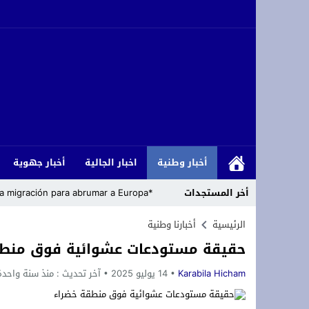
أخبار وطنية
اخبار الجالية
أخبار جهوية
أخر المستجدات
*Cómo los islamistas han armado la migración para abrumar a Europa*
رئاسة حزب التجديد والتقدم تعلن مباشرة
الرئيسية
أخبارنا وطنية
حقيقة مستودعات عشوائية فوق منطق
زلزال داخل حلف الناتو: الولايات المتحدة
Karabila Hicham
14 يوليو 2025
آخر تحديث :
منذ سنة واحدة
تعزية ومواساة: ببالغ الحزن والأسى نعيش
أزغنغان تحتضن “الدوري المصغر لكرة القد