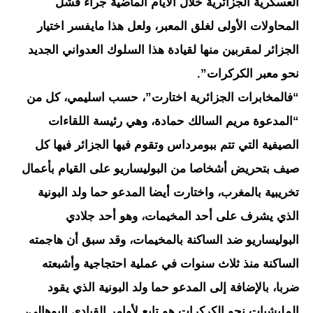
العسكرية الجزائرية خلال الأيام الماضية جراء فشل
المحاولات الأولى لغلق المعبر، ولعل هذا مايفسر اختيار
الجزائر لمقربين منها لقيادة هذا السلوك العدواني الجديد
نحو معبر الكركرات”.
“فالمخابرات الجزائرية اختارت”، حسب اسليمي، كل من
“المدعوة مريم السالك حمادة، وهي رئيسة اللقاءات
الصيفية التي تتم ببومرداس وتقوم فيها الجزائر فيها كل
صيف بتحريض أشخاصا من البوليساريو على القيام بأعمال
تخريبية بالمغرب، واختارت أيضا المدعو حما ولد البونية
الذي يشرف على أحد المخيمات، وهو أحد جلادي
البوليساريو ضد الساكنة بالمخيمات، وقد سبق أن هاجمته
الساكنة منذ ثلاث سنوات في عملية احتجاجية وأشبعته
ضربا، بالإضافة إلى المدعو حما ولد البونية الذي يقود
المليشيات نحو الكركرات هو تابع لأوامر القيادي البوهالي،