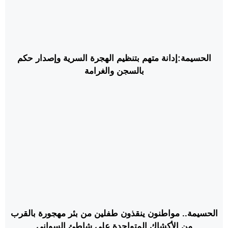
الحسيمة:إدانة متهم بتنظيم الهجرة السرية وإصدار حكم
بالسجن والغرامة
الحسيمة.. مواطنون ينقذون طفلين من بئر مهجورة بالقرب
من الأكشاك المتواجدة على شاطئ السواني