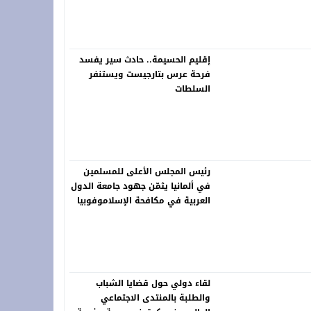
 فعاليات “المزاد الدولي لمزارع إنتاج الصقور 2026”
ة.. شاب في العشرينات ينهي حياته شنقاً بدوار تلغونت
إقليم الحسيمة.. حادث سير يفسد
فرحة عرس بتارجيست ويستنفر
السلطات
رئيس المجلس الأعلى للمسلمين
في ألمانيا يثمّن جهود جامعة الدول
العربية في مكافحة الإسلاموفوبيا
لقاء دولي حول قضايا الشباب
والطلبة بالمنتدى الاجتماعي