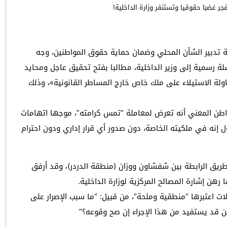
Face à une pétition espagnole, Bruxelles défend se
السعودية: انطلاق
سة عشر قرناً على ميلاد خير البرية سيدنا محمد صلى الله عليه وسلم
الحسيم
 تدبير الشأن المحلي وضمان حماية حقوق المواطنين، وجه
لة رسمية إلى وزير الداخلية، مطالبا بفتح تحقيق عاجل ومحايد
 الاستيلاء على ملك خاص خارج المساطر القانونية»، وذلك
طن المعني أنه تعرض لمعاملة “تمس كرامته”، موجها اتهامات
ل إنه في ملكيته الخاصة، دون صدور أي قرار إداري ودون احترام
النزاع يوجد بالنقطة الكيلومترية 5 على الطريق الرابطة بين شفشاون ووزان (منطقة الدردر)، وقد أرفق
هن إشارة المصالح المركزية لوزارة الداخلية.
 اعتبرها “منطقية وملحة”، من قبيل: “ما سبب الإصرار على
 قد يستفيد من هذا الإجراء إن صح وقوعه؟”