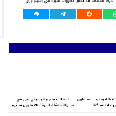
 الأيام القادمة قد تحمل تطورات مثيرة في إقليم وزان.
 الضالة بمدينة شفشاون
اختطاف ستينية بسيدي بنور في
راحة الساكنة
محاولة فاشلة لسرقة 20 مليون سنتيم