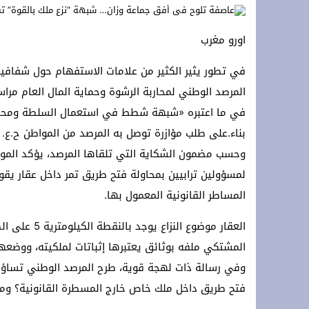
s accords agricoles avec le royaume
اورو مغرب
تهنئة بمناسبة الذكرى المباركة لمرور خم
في تطور يثير الكثير من علامات الاستفهام حول شفافية
المرصد الوطني لمحاربة الرشوة وحماية المال العام مراس
في ما اعتبره «شبهة شطط في استعمال السلطة ومحاولة
بناء.على طلب مؤازرة توصل به المرصد من المواطن ح.ع.
وحسب مضمون الشكاية التي تلقاها المرصد، يؤكد الموا
لمسؤولين ترابيين بمحاولة فتح طريق تمر داخل عقار يقو
المساطر القانونية المعمول بها.
العقار موضوع 
المشتكي ملفه بوثائق يعتبرها إثباتات لملكيته، ووضعها ر
وفي رسالة ذات لهجة قوية، طرح المرصد الوطني تساؤلات
فتح طريق داخل ملك خاص خارج المسطرة القانونية؟ ومن