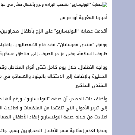
لا مساس بمجانية الجامعة.. بلاغ رؤساء 
أخبارنا المغربية:أبو فراس
ahariens vers sa frontière marocaine
أقدمت عصابة “البوليساريو” على الزج بأطفال صحراويين، 
فيديو : الوقاية المدنية تنتشل جثة من شاط
ظروف السلامة، وفي عز حر الصيف، إلى مناطق عسكرية ون
وواجه الأطفال، خلال يوم كامل شتى أنواع المخاطر، وقضوا
الخطيرة بالإضافة إلى الاحتكاك بالجنود والعساكر، في
المنتدى المذكور.
وأضاف ذات المصدر، أن جبهة “البوليساريو”، ورغم أنها م
إلى تبرير الأموال التي تلقتها من المنظمات والعائلات ا
اعتادت من خلاله جبهة البوليساريو إيفاد الأطفال الصغا
ونظرا لعدم إمكانية سفر الأطفال الصحراويين بسبب جائحة