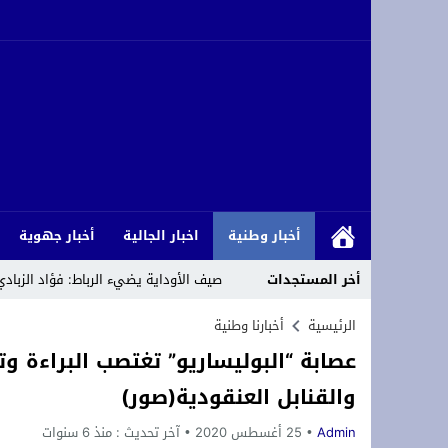
أخبار وطنية
اخبار الجالية
أخبار جهوية
أخر المستجدات
صيف الأوداية يضيء الرباط: فؤاد الزبادي يفتتح الدورة 14 وت
*Cómo se llamaban los marroquíes a los españoles hace a principios de siglo*?
الرئيسية
أخبارنا وطنية
عصابة “البوليساريو” تغتصب البراءة و
نجوم الزمن الجميل يعيدون أمجاد الكرة ب
والقنابل العنقودية(صور)
*La Assemblea Sobiranista de Mallorca (ASM), pide la descolonización de Ceuta y Melilla*
Admin
25 أغسطس 2020
آخر تحديث :
منذ 6 سنوات
*Argelia desplaza a migrantes subsaharianos hacia su frontera con Marruecos*