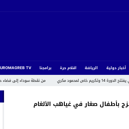
أخبار دولية
الرياضة
اقلام حرة
برامجنا
EUROMAGREB TV
كريم خاص لمحمود مكري
من نقطة سوداء إلى فضاء حض
تزج بأطفال صغار في غياهب الألغام
أزغنغان.. قدماء هلال وفتح الناظور يتوجون بلقب دوري «رياضة ومواطنة»