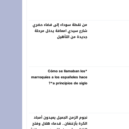
ر.. تشوّه وجه المدينة وتثير الريبة في نفوس السكان
من نقطة سوداء إلى فضاء حضري
شارع سيدي امعافة يدخل مرحلة
جديدة من التأهيل
*Cómo se llamaban los
marroquíes a los españoles hace
a principios de siglo*?
نجوم الزمن الجميل يعيدون أمجاد
الكرة بأزغنغان.. قدماء هلال وفتح