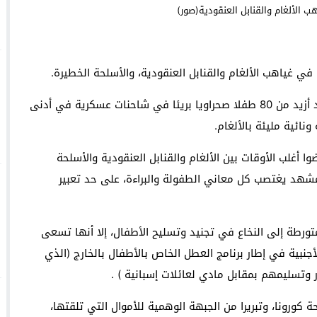
الجامعات يرد على الجدل ويكشف حقيقة رسوم التوقيت الميسر
L’Algérie dirige des migrants subs
سيارات مهملة تستوطن شوارع الناظو
في غياهب الألغام والقنابل العنقودية، والأسلحة الخطيرة.
ئ “ثيزرا” بـ “تازغين” والدرك يفتح تحقيقاً
ووفق “منتدى فورساتان”، فقد قام الانفصاليون، باقتياد أزيد من 80 طفلا صحراويا بريئا في شاحنات عسكرية في أدنى
ائية مليئة بالألغام.
 أغلب الأوقات بين الألغام والقنابل العنقودية والأسلحة
 مشهد يغتصب كل معاني الطفولة والبراءة، على حد تعبير
تورطة إلى النخاع في تجنيد وتسليح الأطفال، إلا أنها تسعى
لأجنبية في إطار برنامج العطل الخاص بالأطفال بالخارج (الذي
ر وتسليمهم بمقابل مادي لعائلات إسبانية ) .
 كورونا، وتبريرا من الجبهة الوهمية للأموال التي تلقتها،