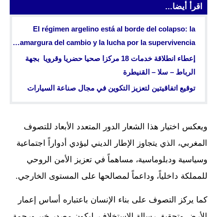
اقرأ أيضا...
El régimen argelino está al borde del colapso: la
amargura del cambio y la lucha por la supervivencia…
إعطاء انطلاقة خدمات 18 مركزا صحيا حضريا وقرويا بجهة
الرباط – سلا – القنيطرة
توقيع اتفاقيتين لتعزيز التكوين في مجال صناعة السيارات
ويعكس اختيار هذا الشعار الدور المتعدد الأبعاد للتصوف
المغربي، الذي يتجاوز الإطار الديني ليؤدي أدواراً اجتماعية
وسياسية ودبلوماسية، مساهماً في تعزيز الأمن الروحي
للمملكة داخلياً، وداعماً لمصالحها على المستوى الخارجي.
كما يركز التصوف على بناء الإنسان باعتباره أساس إعمار
الأرض وتحقيق رسالة الاستخلاف، ليكون مصدر خير ورحمة