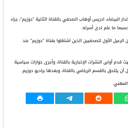
 إجراءات قضائية وتدعو إلى ندوة صحفية بشأن النزاع التنظيمي
 وتركيا ترفضان المقترح الإسباني بشأن سبتة ومليلية!
البيضاء، ادريس أوهاب الصحفي بالقناة الثانية “دوزيم”، جراء
سبما ما علم لدى أسرته.
ن الرعيل الأول للصحفيين الذين اشتغلوا بقناة “دوزيم” عند
 قدم أولى النشرات الإخبارية بالقناة، وأجرى حوارات سياسية
 أن يلتحق بالقسم الرياضي بالقناة، وبعدها براديو دوزيم.
المهني.