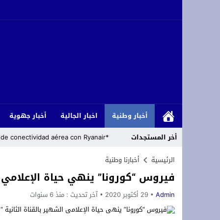
أخبار وطنية
اخبار الجالية
أخبار جهوية
أخر المستجدات
*Marruecos lanza su mayor plan de conectividad aérea con Ryanair.*
s accords agricoles avec le royaume
الرئيسية
أخبارنا وطنية
فيروس “كورونا” ينهي حياة الإعلامي ا
تهنئة بمناسبة الذكرى المباركة لمرور خم
Admin
29 أكتوبر 2020
آخر تحديث :
منذ 6 سنوات
استبعاد إدريس شتيوي منصة مهرجان شواطئ
*Cómo los islamistas han armado la migración para abrumar a Europa*