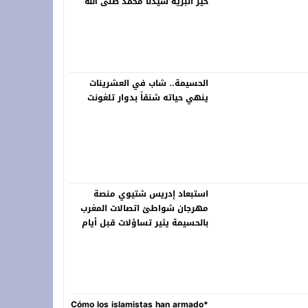
خير البرية سيدنا محمد صلى الله
عليه وسلم
الحسيمة.. شاب في العشرينات
ينهي حياته شنقاً بدوار تلغونت
استبعاد إدريس شتيوي منصة
مهرجان شواطئ اتصالات المغرب
بالحسيمة يثير تساؤلات قبل أيام
من انطلاق الدورة 22
*Cómo los islamistas han armado