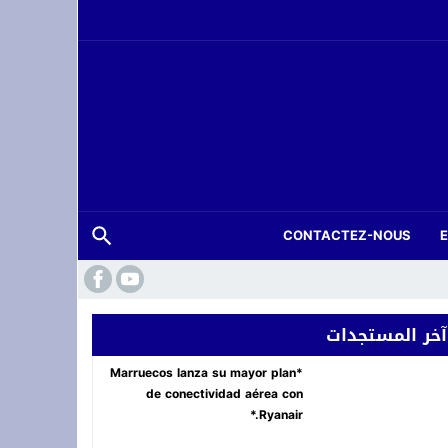
CONTACTEZ-NOUS
 فعاليات “المزاد الدولي لمزارع إنتاج الصقور 2026”
آخر المستجدات
ة.. شاب في العشرينات ينهي حياته شنقاً بدوار تلغونت
*Marruecos lanza su mayor plan
de conectividad aérea con
Ryanair.*
لعرش بسهرة *أصوات تغني للوطن* في وجدة