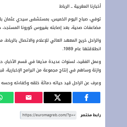
أخبارنا المغربية ــ الرباط
رئاسة حزب التجديد والتقدم تعلن مباشرة
زلزال داخل حلف الناتو: الولايات المتحدة
توفي، صباح اليوم الخميس، بمستشفى سيدي عثمان بالدار 
مضاعفات صحية، بعد إصابته بفيروس كورونا المستجد، ح
والراحل خريج المعهد العالي للإعلام والاتصال بالرباط، م
انطلاقتها عام 1989.
وعمل الفقيد، لسنوات عديدة مذيعا في قسم الأخبار، حيث
وازنة وساهم في إنتاج مجموعة من البرامج الإخبارية، قبل
وعرف عن الراحل قيد حياته دماثة خلقه وكفاءته وحسه 
رابط مختصر