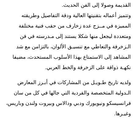
القديمة وصولا إلى الفن الحديث.
وتتميز أعماله بتقنيتها العالية ودقة التفاصيل وطريقته
المميزة في مــزج عدة زخارف من حقب فنية مختلفة
ومتعددة ليجعل منها شكلا يستند إلى مـدرسته في فن
الـزخرفة والتعاطي مع تنسيـق الألوان، بالتزامن مع شد
المشاهد إلى الاستمتاع بهذا الأسلوب المستحدث، مضيفا
نكهـة ذواقة على الزخرفة والخط العربي.
ولديه تاريخ طـويـل من المشاركات في أبـرز المعارض
الـدولية المتخصصة والفردية التي جالها في كل من سان
فرانسيسكو ونيويورك ودبي ودالاس وبيروت ولندن وباريس،
وغيـرها.