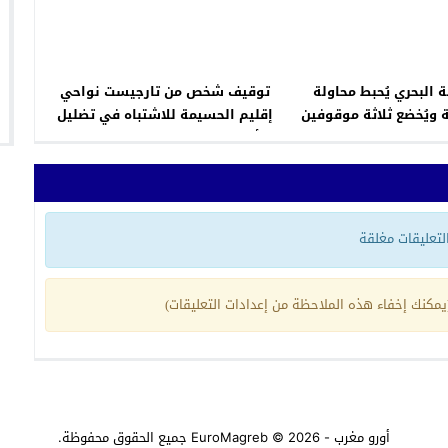
 البحري يُحبط محاولة
توقيف شخص من تارجيست نواحي
 ويُخضع ثلاثة موقوفين
إقليم الحسيمة للاشتباه في تضليل
للتحقيق
أسرة الطفلة سندس المختفية
بشفشاون
 التعليقات مغلقة
مكنك إخفاء هذه الملاحظة من إعدادات التعليقات)
أورو مغرب - EuroMagreb
© 2026 جميع الحقوق محفوظة.