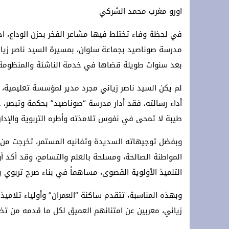
اورو مغرب محمد الشركي
رئاسة حزب التجديد والتقدم تعلن مباشرة
زلزال داخل حلف الناتو: الولايات المتحدة
في لحظة وفاء تختلط فيها مشاعر الفخر بحزن الوداع، احت
مدرسة صوناصيد بجماعة سلوان، بمسيرة السيد ناصر زياني
بعد سنوات طويلة قضاها في خدمة الناشئة والمنظومة ا
لم يكن السيد ناصر زياني مجرد مدير لمؤسسة تعليمية، ب
أداء رسالته، فقد أدار مدرسة “صوناصيد” بحكمة وتبصر، ج
طيبة لا تمحى في نفوس تلامذته وأطره التربوية والإدار
وبفضل توجيهاته السديدة وتفانيه المستمر، تخرجت من ت
المواطنة الصالحة، ومسلحة بالعلم والتسامح، وقد أكد أ
التلميذ الأولوية القصوى، مساهماً في بناء صرح تربوي يش
وبهذه المناسبة، تتقدم ساكنة “العمران” وأولياء تلامي
زياني، معربين عن امتنانهم العميق لكل ما قدمه من ت