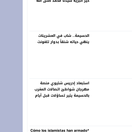
خير البرية سيدنا محمد صلى الله
عليه وسلم
الحسيمة.. شاب في العشرينات
ينهي حياته شنقاً بدوار تلغونت
استبعاد إدريس شتيوي منصة
مهرجان شواطئ اتصالات المغرب
بالحسيمة يثير تساؤلات قبل أيام
من انطلاق الدورة 22
*Cómo los islamistas han armado