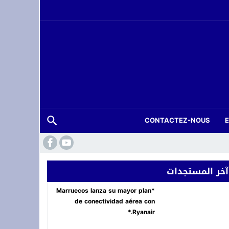
CONTACTEZ-NOUS
 فعاليات “المزاد الدولي لمزارع إنتاج الصقور 2026”
آخر المستجدات
ة.. شاب في العشرينات ينهي حياته شنقاً بدوار تلغونت
*Marruecos lanza su mayor plan
de conectividad aérea con
Ryanair.*
لعرش بسهرة *أصوات تغني للوطن* في وجدة