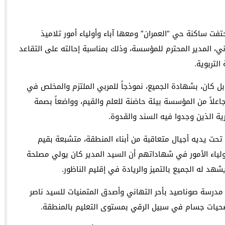
 إجراءات قضائية وتدعو إلى ندوة صحفية بشأن النزاع التنظيمي
 وتركيا ترفضان المقترح الإسباني بشأن سبتة ومليلية!
فت ساكنة حي “العمران” ومعها آباء وأولياء أمور تلاميذ
، المدير المحترم للمؤسسة، وذلك بمناسبة إحالته على التقاعد
لتربوية.
ل كان، بشهادة الجميع، نموذجاً للمربي الملتزم والمخلص في
اعلاً من المؤسسة بيئة حاضنة للعلم والقيم، وواضعاً بصمة
ية الذين وجدوا فيه السند والقدوة.
حت يديه أجيال متعاقبة من أبناء المنطقة، متشبعة بقيم
ولياء الأمور في شهاداتهم أن السيد المدير كان يولي مصلحة
هد له الجميع بالتميز والريادة في إقليم الناظور.
ذ مدرسة صوناصيد بأحر التهاني وأصدق المتمنيات للسيد ناصر
ضحيات جسام في سبيل الرقي بمستوى التعليم بالمنطقة.