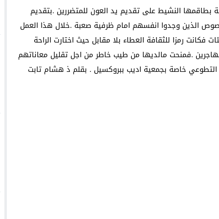
 بطاقمها النشيط على تقديم يد العون للمتضررين .بتقديم
خصوص الذين وجدوا انفسهم امام ظرفية صعبة .خلال هذا العمل
وجدة : معرض *الفن والراي* ي
ت فكانت رمزا للثقافة العطاء بلا مقابل حيث اختارت الراحة
والساكنة لتنظيم جمع النفايات والحفاظ على جمالية المدينة
هاجرين .فمنحت مالديها من طيب خاطر من اجل تقليل معاناتهم
التطوعي خاصة بجمعية اديب ببروكسيل . بقلم ذ هشام تابت