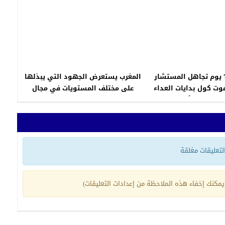
29 ماي 1993 يوم تجاهل المستشار
المغرب يستعرض الجهود التي يبذلها
موت كول بدايات العداء
على مختلف المستويات في مجال
لمين في ألمانيا
الوقاية ومحاربة العنصرية
 التعليقات مغلقة
مكنك إخفاء هذه الملاحظة من إعدادات التعليقات)