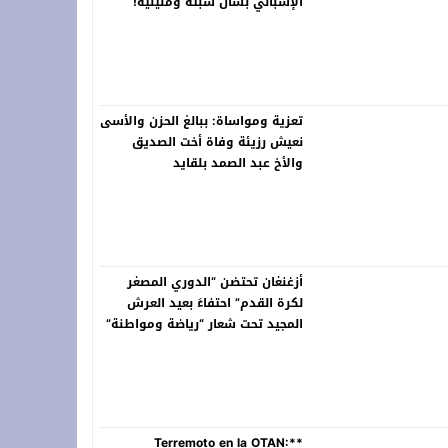
الإسباني بشأن سبتة ومليلية!
تعزية ومواساة: ببالغ الحزن والأسى
نعيش رزيئة وفاة أخت الصديق
والأخ عبد الصمد بلقايد
أزغنغان تحتضن “الدوري المصغر
لكرة القدم” احتفاءً بعيد العرش
المجيد تحت شعار “رياضة ومواطنة”
**Terremoto en la OTAN: