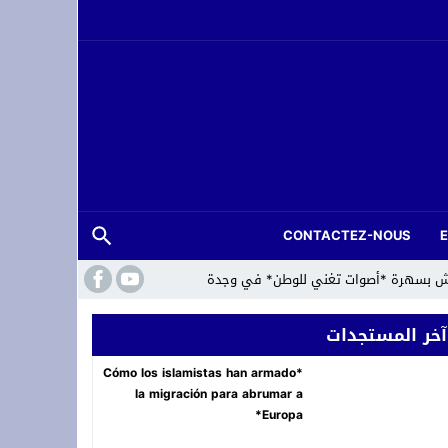
CONTACTEZ-NOUS
لعرش بسهرة *أصوات تغني للوطن* في وجدة
آخر المستجدات
*Cómo los islamistas han armado
la migración para abrumar a
Europa*