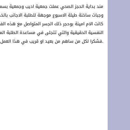
مند بداية الحجز الصحي عملت جمعية اديب وجمعية بسمة
**Terremoto en la OTAN: ¡Estados Unidos y Turquía rechazan a España y protegen Ceuta y Melilla, Marruecos! **
وجبات ساخنة طيلة الاسبوع موجهة للطلبة الاجانب بال
*Crisis migratoria de Ceuta: Los hechos, las hipótesis y las manipulaciones*
كانت الام امينة بوحجر ذلك الجسر المتواصل مع هذه الفئا
سلطات سلوان تُطلق حملة توعوية للتجار 
النفسية الحقيقية والتي تتجلى في مساعدة الطلبة الم
.فشكرا لكل من ساهم من بعيد او قريب في هذا العمل 