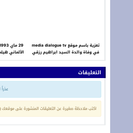
تعزية باسم موقع media dialogue tv
في وفاة والدة السيد ابراهيم رزقي
الألماني هيل
القنصل العام للمملكة المغربية
ضد المس
بفلاندرن بلجيكا
التعليقات
عذراً
اكتب ملاحظة صغيرة عن التعليقات المنشورة على موقعك (ي