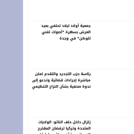
خلّد ذاكرة الرواد ونبض التراث في لوحات خالدة
جمعية أولاد لبلاد تحتفي بعيد
العرش بسهرة *أصوات تغني
للوطن* في وجدة
رئاسة حزب التجديد والتقدم تعلن
مباشرة إجراءات قضائية وتدعو إلى
ندوة صحفية بشأن النزاع التنظيمي
زلزال داخل حلف الناتو: الولايات
المتحدة وتركيا ترفضان المقترح