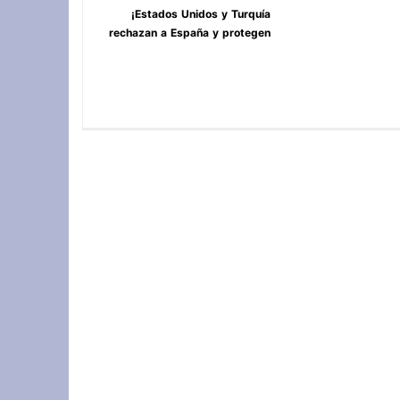
¡Estados Unidos y Turquía
rechazan a España y protegen
Ceuta y Melilla, Marruecos! **