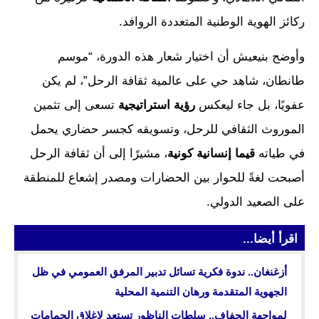
ركائز الهوية الوطنية المتعددة الروافد.
وأوضح بنيعيش أن اختيار شعار هذه الدورة، “موسم
طانطان، شاهد حي على عالمية ثقافة الرحل”، لم يكن
عفويًا، بل جاء ليعكس
رؤية استراتيجية
تسعى إلى تثمين
الموروث الثقافي للرحل، وتسويقه كجسر حضاري يحمل
في طياته
قيما إنسانية كونية
، مشيرًا إلى أن ثقافة الرحل
أصبحت لغةً للحوار بين الحضارات ومصدر إشعاع للمنطقة
على الصعيد الدولي.
اقرأ أيضا...
أزغنغان.. ندوة فكرية تسائل تدبير المرفق العمومي في ظل
الجهوية المتقدمة ورهان التنمية المحلية
لمواجهة الجفاف.. سلطات الناظور تستعد لإغلاق الحمامات