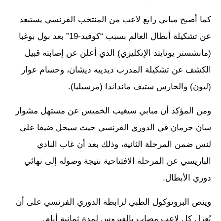
كما أصبح مبابي رابع لاعب من المنتخب الفرنسي يستبعد
عن تشكيلة أبطال العالم بسبب “كوفيد-19” بعد بول بوغبا
(مانشستر يونايتد الإنكليزي) الذي أعلن عن إصابته قبيل
الكشف عن تشكيلة المدرب ديدييه ديشان، وحسام عوار
(ليون) والحارس ستيف مانداندا (مرسيليا).
ومن المؤكد أن مبابي سيغيب الخميس عن مستهل مشوار
سان جرمان في الدوري الفرنسي حيث سيحل ضيفا على
لنس ضمن المرحلة الثانية، وذلك بعد أن غاب النادي
الباريسي عن المرحلة الافتتاحية نتيجة وصوله إلى نهائي
دوري الأبطال.
وينص البروتوكول الطبي لرابطة الدوري الفرنسي على أن
يُعزل كل لاعب مصاب بالفيروس لمدة ثمانية أيام.