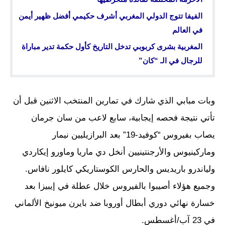
الفيفا تتوج الدولي المغربي أشرف حكيمي أفضل ظهير أيمن
في العالم
المغربية بشرى كربوبي تدخل التاريخ كأول حكمة تدير مباراة
للرجال في الـ “كان”
وبات مبابي الذي شارك في تمارين المنتخب الاثنين قبل أن
تأتي نتيجة فحصه إيجابية، سابع لاعب من سان جرمان
يصاب بفيروس “كوفيد-19” بعد البرازيليين نيمار
وماركينيوس والأرجنتينيين أنخل دي ماريا وماورو إيكاردي
ولياندرو باريديس والحارس الكوستاريكي كايلور نافاس.
وجميع هؤلاء أصيبوا بالفيروس خلال عطلة في إيبيزا بعد
خسارة نهائي دوري أبطال أوروبا ضد بايرن ميونيخ الألماني
في 23 آب/أغسطس.