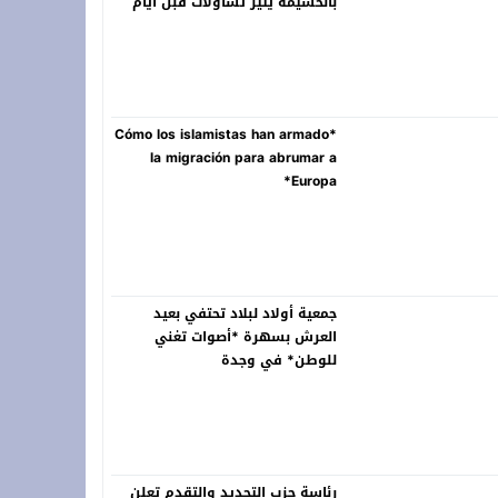
بالحسيمة يثير تساؤلات قبل أيام
من انطلاق الدورة 22
*Cómo los islamistas han armado
la migración para abrumar a
Europa*
جمعية أولاد لبلاد تحتفي بعيد
العرش بسهرة *أصوات تغني
للوطن* في وجدة
رئاسة حزب التجديد والتقدم تعلن