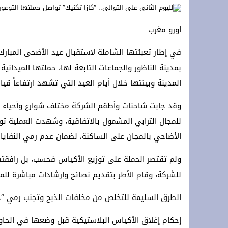
زلزال داخل حلف الناتو: الولايات المتحدة
اورو مغرب
تعزية ومواساة: ببالغ الحزن والأسى نعيش
في إطار تعبئتها الشاملة لاستقبال عيد الأضحى المبارك
أزغنغان تحتضن “الدوري المصغر لكرة القد
بمدينة الناظور والجماعات التابعة لها، حملتها الميدان
المدينة وبيئتها خلال أيام العيد التي تشهد ارتفاعاً قيا
وقد جابت شاحنات وأطقم الشركة مختلف شوارع وأحياء مدي
للمجال الترابي المشمول بالاتفاقية، وشهدت العملية تو
الأضاحي بالمجان على الساكنة، لضمان عدم رمي النفاي
ولم تقتصر الحملة على توزيع الأكياس فحسب، بل رافقت
للشركة، وقام الأطر بتقديم نصائح وإرشادات مباشرة للم
الطرق السليمة للتخلص من مخلفات الذبح وتجنب رمي “
إحكام إغلاق الأكياس البلاستيكية قبل وضعها في الحاويا