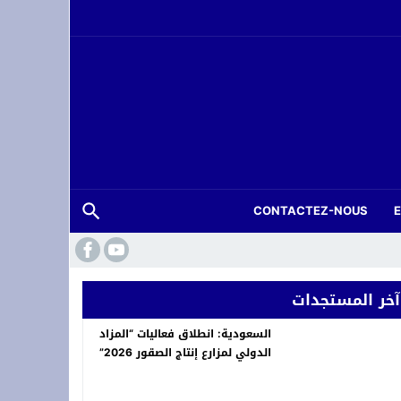
CONTACTEZ-NOUS
ة.. شاب في العشرينات ينهي حياته شنقاً بدوار تلغونت
آخر المستجدات
السعودية: انطلاق فعاليات “المزاد
الدولي لمزارع إنتاج الصقور 2026”
لعرش بسهرة *أصوات تغني للوطن* في وجدة