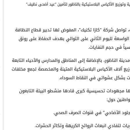
 وتركيا ترفضان المقترح الإسباني بشأن سبتة ومليلية!
 رزيئة وفاة أخت الصديق والأخ عبد الصمد بلقايد
، تواصل شركة “كازا تكنيك”، المفوض لها تدبير قطاع النظافة
م” احتفاءً بعيد العرش المجيد تحت شعار “رياضة ومواطنة”
ية الواسعة لليوم الثاني على التوالي بهدف الحفاظ على رونق
سياً في حجم النفايات.
نة الناظور، بالإضافة إلى المناطق والمدارس والأحياء التابعة
زيع آلاف الأكياس البلاستيكية المتينة والمخصصة لجمع مخلفات
ات بشكل عشوائي في النقاط السوداء.
ها مجهودات تحسيسية كبرى قادها منشطو البيئة التابعون
واطنين حول:
جلود الأضاحي” في قنوات الصرف الصحي.
ت لتفادي انبعاث الروائح الكريهة وتكاثر الحشرات.