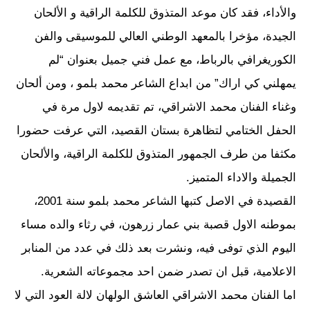
والأداء، فقد كان موعد المتذوق للكلمة الراقية و الألحان
الجيدة، مؤخرا بالمعهد الوطني العالي للموسيقى والفن
الكوريغرافي بالرباط، مع عمل فني جميل بعنوان “لم
يمهلني كي اراك” من ابداع الشاعر محمد بلمو ، ومن ألحان
وغناء الفنان محمد الاشراقي، تم تقديمه لاول مرة في
الحفل الختامي لتظاهرة بستان القصيد، التي عرفت حضورا
مكثفا من طرف الجمهور المتذوق للكلمة الراقية، والألحان
الجميلة والاداء المتميز.
القصيدة في الاصل كتبها الشاعر محمد بلمو سنة 2001،
بموطنه الاول قصبة بني عمار زرهون، في رثاء والده مساء
اليوم الذي توفى فيه، ونشرت بعد ذلك في عدد من المنابر
الاعلامية، قبل ان تصدر ضمن احد مجموعاته الشعرية.
اما الفنان محمد الاشراقي العاشق الولهان لالة العود التي لا