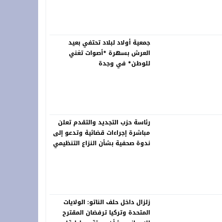
خلّد ذاكرة الرواد ونبض التراث في لوحات خالدة
جمعية أولاد لبلاد تحتفي بعيد
العرش بسهرة *أصوات تغني
للوطن* في وجدة
رئاسة حزب التجديد والتقدم تعلن
مباشرة إجراءات قضائية وتدعو إلى
ندوة صحفية بشأن النزاع التنظيمي
زلزال داخل حلف الناتو: الولايات
المتحدة وتركيا ترفضان المقترح