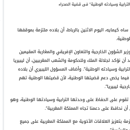
وجدة : معرض *الفن والراي* ي
اه كيمايه، اليوم الاثنين بالرباط، أن بلاده ملتزمة بموقفها
والساكنة لتنظيم جمع النفايات والحفاظ على جمالية المدينة
لوطنية.
 الشؤون الخارجية والتعاون الإفريقي والمغاربة المقيمين
د أن نؤكد لجلالة الملك وللحكومة والشعب المغربيين، أن ليبيريا
رابية وسيادته الوطنية”. وأضاف المسؤول الليبيري أن بلاده
 فيما يخص دعم قضيتها الوطنية، لأن قضيتها الوطنية تهم
ية ليبيريا”.
ا تقوم على الحفاظ على وحدتها الترابية وسيادتها الوطنية، وهو
أن نحافظ على دعمنا تجاه المملكة المغربية”.
مة بتعزيز العلاقات الأخوية مع المملكة المغربية على جميع