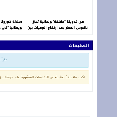
في تدوينة “مقلقة”برلمانية تدق
سلالة كورونا
ناقوس الخطر بعد ارتفاع الوفيات بين
بريطانيا “في 
مغاربة بلجيكا بسبب “كورونا”
التعليقات
عذراً
اكتب ملاحظة صغيرة عن التعليقات المنشورة على موقعك (ي