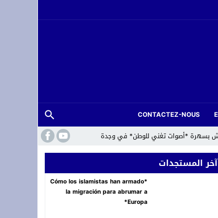
CONTACTEZ-NOUS
لعرش بسهرة *أصوات تغني للوطن* في وجدة
آخر المستجدات
*Cómo los islamistas han armado
la migración para abrumar a
Europa*