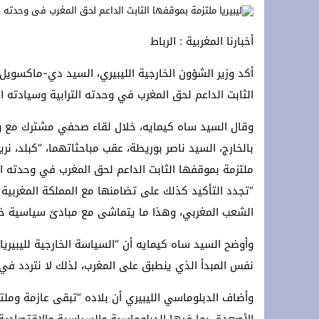
**Terremoto en la OTAN: ¡Estados Unidos y Turquía rechazan a España y protegen Ceuta y Melilla, Marruecos! **
أخبارنا المغربية : الرباط
*Crisis migratoria de Ceuta: Los hechos, las hipótesis y las manipulaciones*
أكد وزير الشؤون الخارجية الليبيري، السيد دي-ماكسويل س
سلطات سلوان تُطلق حملة توعوية للتجار 
الثابت الداعم لحق المغرب في وحدته الترابية وسيادته ا
وقال السيد ساه كيمايه، خلال لقاء صحفي مشترك مع وزير
بالخارج، السيد ناصر بوريطة، عقب مباحثاتهما، “كبلد، نري
ملتزمة بموقفها الثابت الداعم لحق المغرب في وحدته الت
“تجدد التأكيد كذلك على تضامنها مع المملكة المغربية
الشعب المغربي، وهذا ما يتماشى مع مبادئ سياسية خارج
وأوضح السيد ساه كيمايه أن “السياسة الخارجية لليبيري
نفس المبدأ الذي ينطبق على المغرب، لذلك لا نتردد في 
وأضاف الدبلوماسي الليبيري أن بلاده “تبقى عازمة وملتز