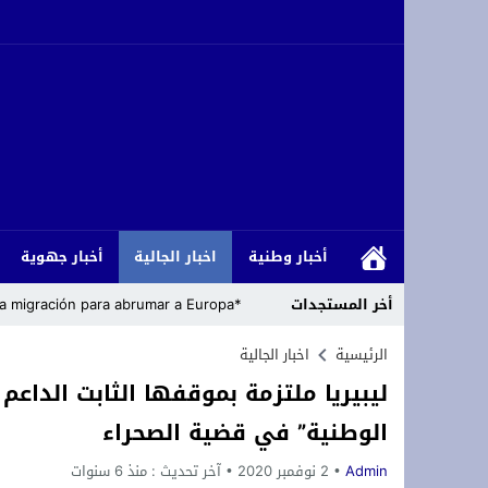
أخبار وطنية
اخبار الجالية
أخبار جهوية
أخر المستجدات
*Cómo los islamistas han armado la migración para abrumar a Europa*
رئاسة حزب التجديد والتقدم تعلن مباشرة
الرئيسية
اخبار الجالية
ليبيريا ملتزمة بموقفها الثابت الداع
زلزال داخل حلف الناتو: الولايات المتحدة
الوطنية” في قضية الصحراء
تعزية ومواساة: ببالغ الحزن والأسى نعيش
Admin
2 نوفمبر 2020
آخر تحديث :
منذ 6 سنوات
أزغنغان تحتضن “الدوري المصغر لكرة القد