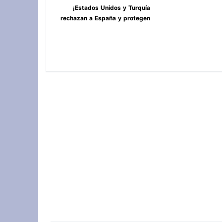
¡Estados Unidos y Turquía
rechazan a España y protegen
Ceuta y Melilla, Marruecos! **