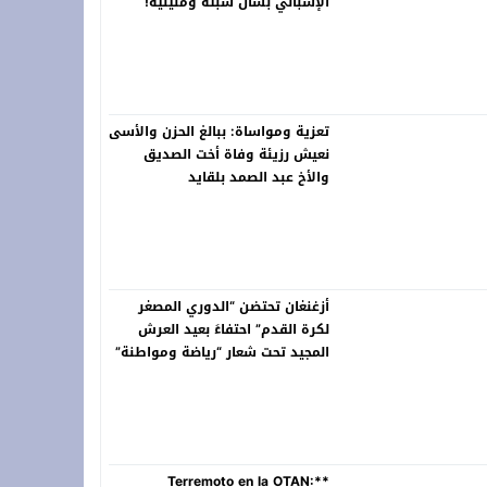
الإسباني بشأن سبتة ومليلية!
تعزية ومواساة: ببالغ الحزن والأسى
نعيش رزيئة وفاة أخت الصديق
والأخ عبد الصمد بلقايد
أزغنغان تحتضن “الدوري المصغر
لكرة القدم” احتفاءً بعيد العرش
المجيد تحت شعار “رياضة ومواطنة”
**Terremoto en la OTAN: