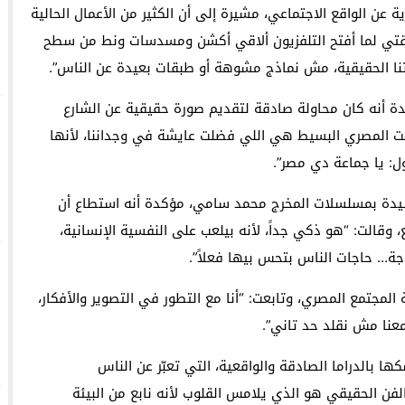
ية عن الواقع الاجتماعي، مشيرة إلى أن الكثير من الأعمال الحالية
دلوقتي لما أفتح التلفزيون ألاقي أكشن ومسدسات ونط من سطح
تنا الحقيقية، مش نماذج مشوهة أو طبقات بعيدة عن الناس”.
 أنه كان محاولة صادقة لتقديم صورة حقيقية عن الشارع
بيت المصري البسيط هي اللي فضلت عايشة في وجداننا، لأنها
: يا جماعة دي مصر”.
شيدة بمسلسلات المخرج محمد سامي، مؤكدة أنه استطاع أن
قالت: “هو ذكي جداً، لأنه بيلعب على النفسية الإنسانية،
جة… حاجات الناس بتحس بيها فعلاً”.
جتمع المصري، وتابعت: “أنا مع التطور في التصوير والأفكار،
عنا مش نقلد حد تاني”.
ها بالدراما الصادقة والواقعية، التي تعبّر عن الناس
الفن الحقيقي هو الذي يلامس القلوب لأنه نابع من البيئة