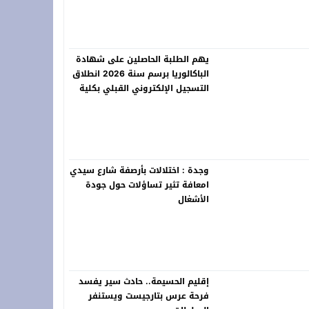
يهم الطلبة الحاصلين على شهادة
 فعاليات “المزاد الدولي لمزارع إنتاج الصقور 2026”
الباكالوريا برسم سنة 2026 انطلاق
التسجيل الإلكتروني القبلي بكلية
العلوم القانونية والسياسية
بالناظور برسم الموسم الجامعي
2026-2027
وجدة : اختلالات بأرصفة شارع سيدي
امعافة تثير تساؤلات حول جودة
الأشغال
إقليم الحسيمة.. حادث سير يفسد
فرحة عرس بتارجيست ويستنفر