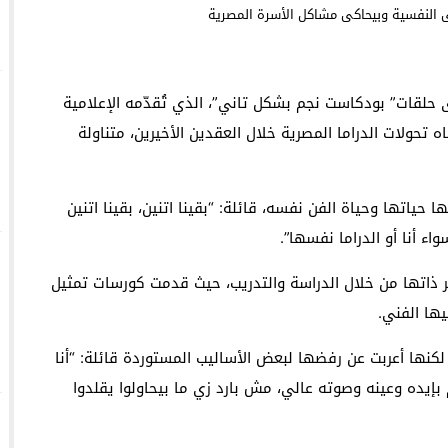
داية” بتكريم قامات فنية سامقة
 حلقات” بودكاست نجم بشكل تاني”، الذي تُقدّمه الإعلامية
Face à une pétition espagnole, Bruxelles défend se
السعودية: انطلاق
ه تحولات الدراما المصرية خلال العقدين الأخيرين، متناولة
حياتها وحياة الفن نفسه، قائلة: “بقينا اتنين، بقينا اتنين
ء أنا أو الدراما نفسها”.
 ذاتها من خلال الدراسة والتدريب، حيث قدمت كورسات تمثيل
ها الفني.
لكنها أعربت عن رفضها لبعض الأساليب المستوردة قائلة: “أنا
بإيده وعينه وصوته عالي، مش بارد زي ما بيحاولوا يقلدوا