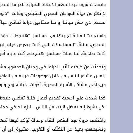
وانتقدت مروة عبد المنعم الابتعاد المتزايد للدراما المصر
لا تعبّر عن حياة المواطن المصري الحقيقي، وقالت: “
لسطح! دي مش حياتنا، وإحنا محتاجين دراما تحاكي حيا
واستعادت الفنانة تجربتها في مسلسل “هتنجحك”، مؤكدة
المصري، قائلة: “المسلسلات اللي كانت بتعرض حياة ال
كانت صادقة، لما عملت مسلسل هتنجحك، كنت عايزة أقول
وتحدثت عن كيفية تأثير الدراما في وجدان الجمهور، م
يلمس مشاعر الناس من خلال موضوعات قريبة من الواقع، و
وبيحاكي مشاكل الأسرة المصرية: أخوات، خيانة، زوج وزو
كما شددت على أهمية تقديم أعمال فنية تعكس طبيعة الم
لكن بشرط إنه يفضل قريب من الناس… لازم نحاكي مجتم
واختتمت مروة عبد المنعم اللقاء برسالة تؤكد فيها تمسّك
وتشبههم، بعيدًا عن التكلّف أو التغريب، مشيرة إلى أن 