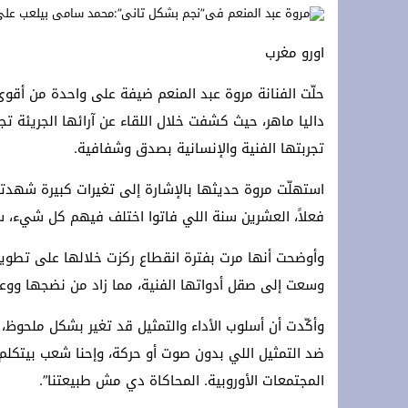
تحت الرعاية السامية لجلالة الملك: الرباط تستقبل الدورة 14 لمهرجان “صيف الأو
اورو مغرب
*Marruecos lanza su mayor plan de conectividad aérea con Ryanair.*
حلّت الفنانة مروة عبد المنعم ضيفة على واحدة من أقوى
s accords agricoles avec le royaume
داليا ماهر، حيث كشفت خلال اللقاء عن آرائها الجريئة تجا
تجربتها الفنية والإنسانية بصدق وشفافية.
استهلّت مروة حديثها بالإشارة إلى تغيرات كبيرة شهدتها 
فعلاً، العشرين سنة اللي فاتوا اختلف فيهم كل شيء، سوا
وأوضحت أنها مرت بفترة انقطاع ركزت خلالها على تطوير
وسعت إلى صقل أدواتها الفنية، مما زاد من نضجها ووعي
وأكّدت أن أسلوب الأداء والتمثيل قد تغير بشكل ملحوظ، 
ضد التمثيل اللي بدون صوت أو حركة، وإحنا شعب بيتكلم 
المجتمعات الأوروبية. المحاكاة دي مش طبيعتنا”.