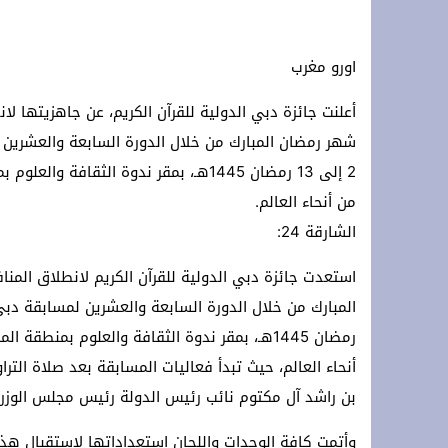
رئيس المجلس الأعلى للمسلمين في ألمان
اورو مغرب
لقاء دولي حول قضايا الشباب والطلبة با
تحت الرعاية السامية لجلالة الملك: الرباط تستقبل الدورة 14 لمهرجان “صيف الأو
أعلنت جائزة دبي الدولية للقرآن الكريم، عن جاهزيتها لا
شهر رمضان المبارك من خلال الدورة السابعة والعشرين ل
*Marruecos lanza su mayor plan de conectividad aérea con Ryanair.*
من أنحاء العالم.
الشارقة 24:
استعدت جائزة دبي الدولية للقرآن الكريم لانطلاق المن
أنحاء العالم، حيث تبدأ فعاليات المسابقة بعد صلاة الت
بن راشد آل مكتوم نائب رئيس الدولة رئيس مجلس الوزرا
وأتمت كافة الوحدات واللجان استعداداتها لاستقبال هذ