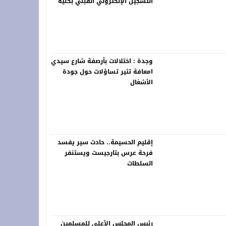
التسجيل الإلكتروني القبلي بكلية
العلوم القانونية والسياسية
بالناظور برسم الموسم الجامعي
2026-2027
وجدة : اختلالات بأرصفة شارع سيدي
امعافة تثير تساؤلات حول جودة
الأشغال
إقليم الحسيمة.. حادث سير يفسد
فرحة عرس بتارجيست ويستنفر
السلطات
رئيس المجلس الأعلى للمسلمين