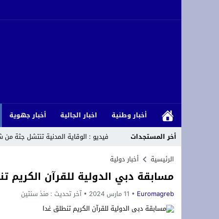
أخبار وطنية
اخبار الجالية
أخبار جهوية
أخر المستجدات
فيديو : الوقاية المدنية تنتشل جثة من شاط
الاتحاد الاشتراكي للقوات الشعبية يحتفي
الرئيسية
أخبار دولية
مسابقة دبي الدولية للقرآن الكريم تن
s, Donald Trump, castigar a Argelia
Euromagreb
11 مارس 2024
آخر تحديث :
منذ سنتين
يهم الطلبة الحاصلين على شهادة الباكالوريا برسم سنة 2026 انطلاق التسجيل الإلكتروني القبلي بكلية العلوم القانونية والس
وجدة : اختلالات بأرصفة شارع سيدي امع