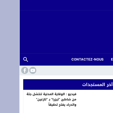
CONTACTEZ-NOUS
آخر المستجدات
فيديو : الوقاية المدنية تنتشل جثة
من شاطئ “ثيزرا” بـ “تازغين”
والدرك يفتح تحقيقاً
حة عرس بتارجيست ويستنفر السلطات