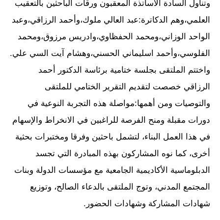
وتناول السادة الأساتذة المعقبون ورقات الباحثين بالتعقيب
العلمي،وهم الدكاترة:عبد العالي ملوك،وأحمد الرزاقي،وعبد
الواحد الوزاني،ومحمد الحفظاوي،وادريس مرزوق،ومحمد
الفلوسي،وأحمد اسليماني الحسني،وهشام آيت السي علي.
واختتم الملتقى بجلسة ختامية برئاسة الدكتور أحمد
الرزاقي خصصت لتقديم التقرير الختامي للملتقى
والتوصيات ومن أهمها:مواصلة هذه التجربة النوعية في
دورات مقبلة ومنح الفرصة للراغبين في الانخراط والإسهام
في هذا العمل البناء، لتشمل باحثين وفرقا ومختبرات بحثية
أخرى، كما نوه المشاركون بهذه المبادرة التي تجسد
الدبلوماسية الأكاديمية الجامعية مع مؤسسات الدولة وبنات
المجتمع المدني، وتوج الملتقى بالدعاء الصالح، وتوزيع
شهادات المشاركة وشهادات الحضور.