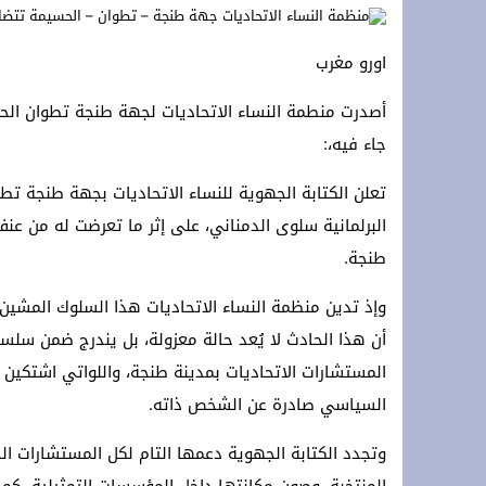
تحت الرعاية السامية لجلالة الملك: الرباط تستقبل الدورة 14 لمهرجان “صيف الأو
اورو مغرب
*Marruecos lanza su mayor plan de conectividad aérea con Ryanair.*
أصدرت منطمة النساء الاتحاديات لجهة طنجة تطوان الح
s accords agricoles avec le royaume
جاء فيه،:
تعلن الكتابة الجهوية للنساء الاتحاديات بجهة طنجة تط
البرلمانية سلوى الدمناني، على إثر ما تعرضت له من
طنجة.
وإذ تدين منظمة النساء الاتحاديات هذا السلوك المشين 
أن هذا الحادث لا يُعد حالة معزولة، بل يندرج ضمن سلسلة
المستشارات الاتحاديات بمدينة طنجة، واللواتي اشتكين
السياسي صادرة عن الشخص ذاته.
وتجدد الكتابة الجهوية دعمها التام لكل المستشارات الجم