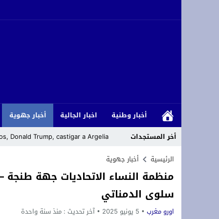
أخبار وطنية
اخبار الجالية
أخبار جهوية
أخر المستجدات
s, Donald Trump, castigar a Argelia
يهم الطلبة الحاصلين على شهادة الباكالوريا برسم سنة 2026 انطلاق التسجيل الإلكتروني القبلي بكلية العلوم القانونية والس
الرئيسية
أخبار جهوية
منظمة النساء الاتحاديات جهة طنجة – 
وجدة : اختلالات بأرصفة شارع سيدي امع
سلوى الدمناتي
رئيس المجلس الأعلى للمسلمين في ألمان
اورو مغرب
5 يونيو 2025
آخر تحديث :
منذ سنة واحدة
لقاء دولي حول قضايا الشباب والطلبة با