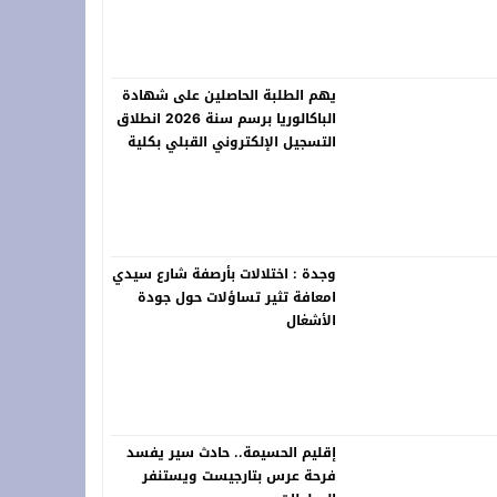
يهم الطلبة الحاصلين على شهادة
 فعاليات “المزاد الدولي لمزارع إنتاج الصقور 2026”
الباكالوريا برسم سنة 2026 انطلاق
التسجيل الإلكتروني القبلي بكلية
العلوم القانونية والسياسية
بالناظور برسم الموسم الجامعي
2026-2027
وجدة : اختلالات بأرصفة شارع سيدي
امعافة تثير تساؤلات حول جودة
الأشغال
إقليم الحسيمة.. حادث سير يفسد
فرحة عرس بتارجيست ويستنفر