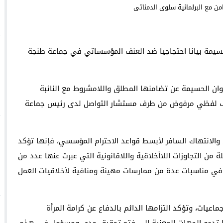
داية” بتكريم قامات فنية سامقة
سيمة بيانا احتجاجيا ضد العنف المؤسساتي في جماعة طنجة
Face à une pétition espagnole, Bruxelles défend se
السعودية: انطلاق
وان الحسيمة عن تضامنها المطلق واللامشروط مع النائبة
 عنف لفظي مرفوض من طرف مستشار التواصل لدى رئيس جماعة
والانتهاك السافر لأبسط قواعد الاحترام المؤسسي، فإنها تؤكد
 من التجاوزات اللاأخلاقية واللاقانونية التي عبرت عنها عدد من
 في مناسبات عدة من ممارسات مهينة ومنافية لأخلاقيات العمل
اعيات، وتؤكد التزامها الدائم بالدفاع عن كرامة المرأة