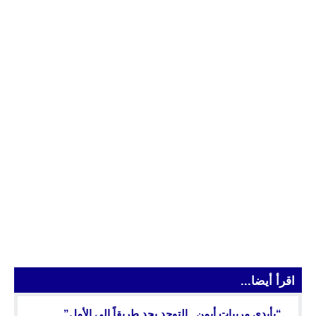
اقرأ أيضا...
“بأيدي مربيات أيمن.. التوحد يجد طريقاً إلى الأمل”