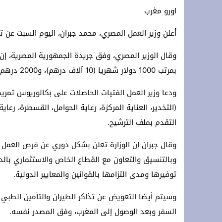
اورو مغرب
رئيس المجلس الأعلى للمسلمين في ألمان
أعلن وزير العمل المصري، محمد جبران، اليوم السبت عن توفير 800 فرصة عمل لممرضات مصريات للعمل في
لقاء دولي حول قضايا الشباب والطلبة با
تحت الرعاية السامية لجلالة الملك: الرباط تستقبل الدورة 14 لمهرجان “صيف الأو
وقال الوزير المصري، وفق جريدة الجمهورية المصرية، إ
بمرتب 1000 دولار شهريا (10 آلاف درهم)، و2000 درهم تعويض عن السكن.
*Marruecos lanza su mayor plan de conectividad aérea con Ryanair.*
(التخدير، العناية المركزة، رعاية الحوامل، القسطرة، رعا
التقدم بملف الترشيح.
وقال جبران إن الوزارة تعلن بشكل دوري عن فرص العمل 
وبالتنسيق والتعاون مع القطاع الخاص والاستثماري بالدا
توفيرها ومدى التزامها بالقوانين والمعايير الدولية.
وسيتم أيضا التعويض عن تذاكر الطيران والتأمين الطبي و
السفر وبعد الوصول إلى المغرب، وفق المصدر نفسه.