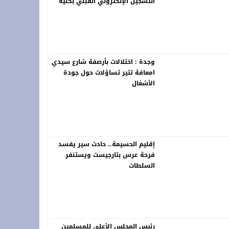
التسجيل الإلكتروني القبلي بكلية
العلوم القانونية والسياسية
بالناظور برسم الموسم الجامعي
2026-2027
وجدة : اختلالات بأرصفة شارع سيدي
امعافة تثير تساؤلات حول جودة
الأشغال
إقليم الحسيمة.. حادث سير يفسد
فرحة عرس بتارجيست ويستنفر
السلطات
رئيس المجلس الأعلى للمسلمين