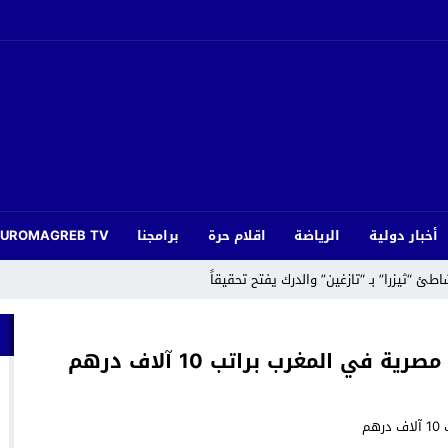
أخبار دولية
الرياضة
اقلام حرة
برامجنا
EUROMAGREB TV
ئ “ثيزرا” بـ “تازغين” والدرك يفتح تحقيقاً
 باليوم الوطني للمهاجر بندوة حول مغاربة العالم ورهان المستقبل
El presidente de Estados Unido
ياسية بالناظور برسم الموسم الجامعي 2026-2027
افة تثير تساؤلات حول جودة الأشغال
إقليم الحسيمة.. حادث سير يفسد فر