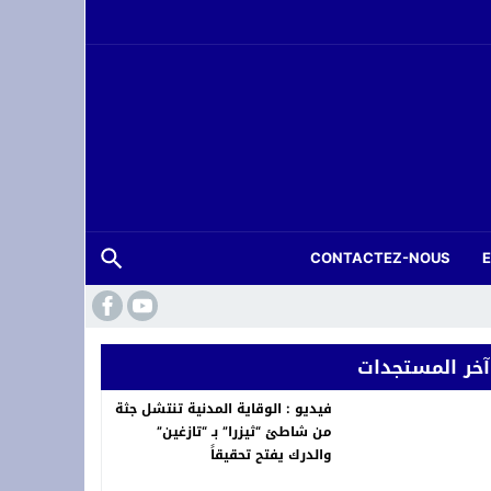
CONTACTEZ-NOUS
آخر المستجدات
فيديو : الوقاية المدنية تنتشل جثة
من شاطئ “ثيزرا” بـ “تازغين”
والدرك يفتح تحقيقاً
حة عرس بتارجيست ويستنفر السلطات