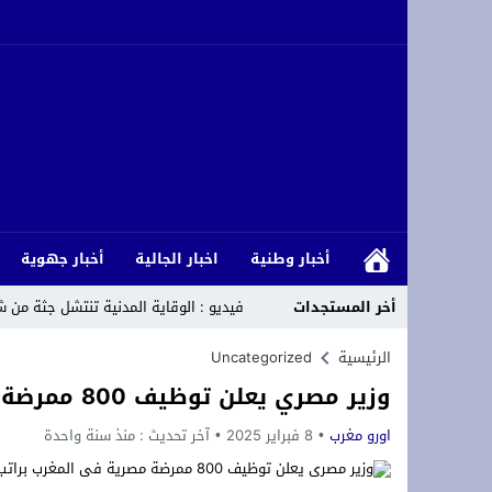
أخبار وطنية
اخبار الجالية
أخبار جهوية
أخر المستجدات
فيديو : الوقاية المدنية تنتشل جثة من شاط
الاتحاد الاشتراكي للقوات الشعبية يحتفي
الرئيسية
Uncategorized
وزير مصري يعلن توظيف 800 ممرضة مصرية في المغرب براتب 10 آلاف درهم
s, Donald Trump, castigar a Argelia
اورو مغرب
8 فبراير 2025
آخر تحديث :
منذ سنة واحدة
يهم الطلبة الحاصلين على شهادة الباكالوريا برسم سنة 2026 انطلاق التسجيل الإلكتروني القبلي بكلية العلوم القانونية والس
وجدة : اختلالات بأرصفة شارع سيدي امع