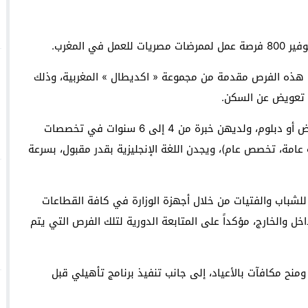
يا يثمّن جهود جامعة الدول العربية في مكافحة الإسلاموفوبيا
 المغرب.
لمنتدى الاجتماعي العالمي في كوتونو ببصمة مغربية
داية” بتكريم قامات فنية سامقة
ن هذه الفرص مقدمة من مجموعة « اكديطال » المغربية، وذلك
ودعا وزير العمل الفتيات الحاصلات على بكالوريوس تمريض أو دبلوم، ولديهن خبرة من 4 إلى 6 سنوات في تخصصات
ية عامة، تخصص عام)، ويجدن اللغة الإنجليزية بقدر مقبول، بسرعة
للشباب والفتيات من خلال أجهزة الوزارة في كافة القطاعات
خل والخارج، مؤكداً على المتابعة الدورية لتلك الفرص التي يتم
منح مكافآت بالأعياد، إلى جانب تنفيذ برنامج تأهيلي قبل