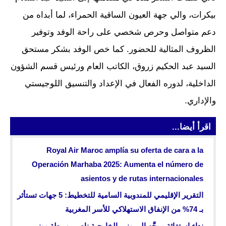
بيكرات، والي جهة العيون الساقية الحمراء، لما أبداه من
دعم متواصل وحرص شخصي على راحة الوفد وتوفير
الظروف المثالية للحضور. كما خص الوفد بشكر مستحق
السيد عبد الحكيم زروق، الكاتب العام ورئيس قسم الشؤون
الداخلية، لدوره الفعال في الإعداد والتنسيق اللوجيستي
والإداري.
اقرأ أيضا...
Royal Air Maroc amplía su oferta de cara a la
Operación Marhaba 2025: Aumenta el número de
asientos y de rutas internacionales
التقرير الإقليمي للمندوبية السامية للتخطيط: 5 جهات تستأثر
بـ 74% من الإنفاق الاستهلاكي للأسر المغربية
نداء استغاثة موجَّه إلى وزير الخارجية ناصر بوريطة ووزير