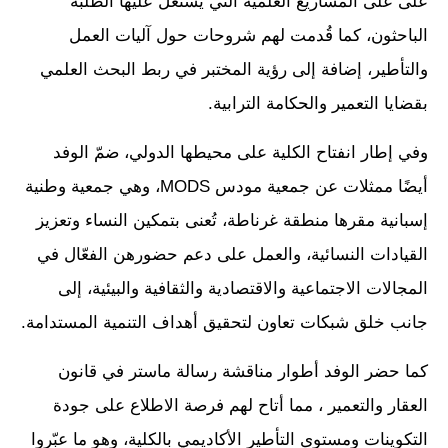
على على المشاريع العلمية التي يشتغل عليها الطلبة
الباحثون، كما قُدمت لهم شروحات حول آليات العمل
والتأطير، إضافة إلى رؤية المختبر في ربط البحث العلمي
بقضايا التعمير والحكامة الترابية.
وفي إطار انفتاح الكلية على محيطها الدولي، ضمّ الوفد
أيضًا ممثلات عن جمعية مودس MODS، وهي جمعية وطنية
إسبانية مقرها منطقة غرناطة، تُعنى بتمكين النساء وتعزيز
القيادات النسائية، والعمل على دعم حضورهن الفعّال في
المجالات الاجتماعية والاقتصادية والثقافية والبيئية، إلى
جانب خلق شبكات تعاون لتحقيق أهداف التنمية المستدامة.
كما حضر الوفد أطوار مناقشة رسالة ماستر في قانون
العقار والتعمير ، مما أتاح لهم فرصة الاطلاع على جودة
التكوينات ومستوى التأطير الأكاديمي بالكلية، وهو ما عبّروا