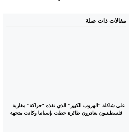
مقالات ذات صلة
على شاكلة “الهروب الكبير” الذي نفذه “حراكة” مغاربة…
فلسطينيون يغادرون طائرة حطت بإسبانيا وكانت متجهة
نحو كولومبيا