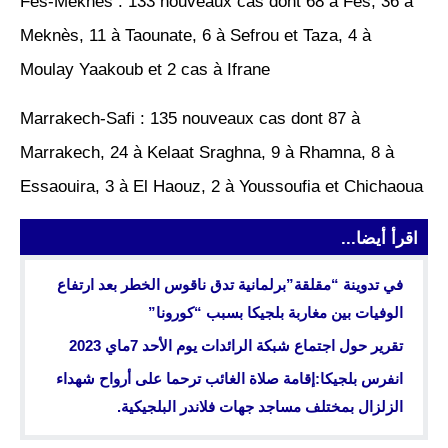
Fès-Meknès : 133 nouveaux cas dont 68 à Fès, 36 à
Meknès, 11 à Taounate, 6 à Sefrou et Taza, 4 à
Moulay Yaakoub et 2 cas à Ifrane
Marrakech-Safi : 135 nouveaux cas dont 87 à
Marrakech, 24 à Kelaat Sraghna, 9 à Rhamna, 8 à
Essaouira, 3 à El Haouz, 2 à Youssoufia et Chichaoua
اقرأ أيضا...
في تدوينة “مقلقة”برلمانية تدق ناقوس الخطر بعد ارتفاع
الوفيات بين مغاربة بلجيكا بسبب “كورونا”
تقرير حول اجتماع شبكة الرائدات يوم الأحد 7ماي 2023
انفرس بلجيكا:إقامة صلاة الغائب ترحما على أرواح شهداء
الزلزال بمختلف مساجد جهات فلاندر البلجيكية.