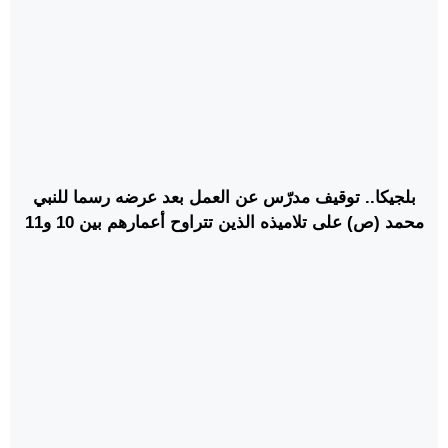
بلجيكا.. توقيف مدرّس عن العمل بعد عرضه رسما للنبي
محمد (ص) على تلاميذه الذين تتراوح أعمارهم بين 10 و11
عاما