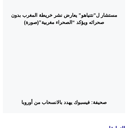
مستشار ل”نتنياهو” يعارض نشر خريطة المغرب بدون
صحرائه ويؤكد “الصحراء مغربية”(صورة)
صحيفة: فيسبوك يهدد بالانسحاب من أوروبا